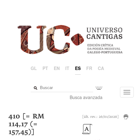
GL
PT
EN
IT
ES
FR
CA
Toggl
Busca avanzada
navig
410 [= RM
[últ. rev.: 26/01/2026]
114,17 (=
157,45)]