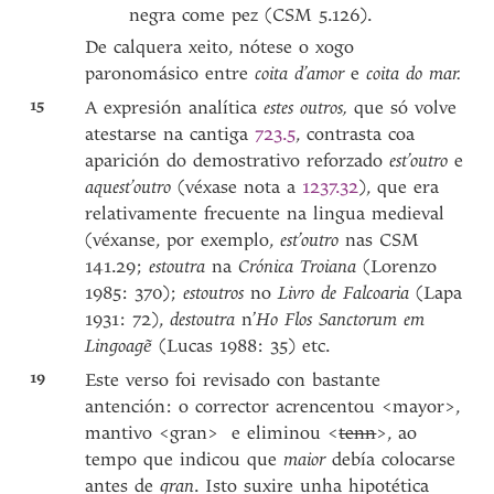
negra come pez (CSM 5.126).
De calquera xeito, nótese o xogo
paronomásico entre
coita d’amor
e
coita do mar.
15
A expresión analítica
estes outros,
que só volve
atestarse na cantiga
723.5
, contrasta coa
aparición do demostrativo reforzado
est’outro
e
aquest’outro
(véxase nota a
1237.32
), que era
relativamente frecuente na lingua medieval
(véxanse, por exemplo,
est’outro
nas CSM
141.29;
estoutra
na
Crónica Troiana
(Lorenzo
1985: 370);
estoutros
no
Livro de Falcoaria
(Lapa
1931: 72),
destoutra
n’
Ho Flos
Sanctorum em
Lingoagẽ
(Lucas 1988: 35) etc.
19
Este verso foi revisado con bastante
antención: o corrector acrencentou <mayor>,
mantivo <gran> e eliminou <
tenn
>, ao
tempo que indicou que
maior
debía colocarse
antes de
gran
. Isto suxire unha hipotética