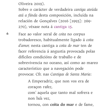
Oliveira 2019).
Sobre o carácter de verdadeira
cantiga ateúda
atá a fiinda
desta composición, incluída na
relación de Gonçalves (2016 [1993]: 269-
270), véxase nota á
cantiga 15
.
6
Face ao valor xeral de
coita
no corpus
trobadoresco, habitualmente ligado á
coita
d’amor,
nesta cantiga a
coita do mar
ten de
facer referencia á angustia provocada polas
difíciles condicións de traballo e de
sobrevivencia no oceano, así como ao mareo
característico que a navegación pode
provocar. Cfr. nas
Cantigas de Santa Maria
:
A Emperadriz, que non vos era de
coraçon rafez,
com’ aquela que tanto mal sofrera e
non
vez,
hu͂a
tornou, con
coita do mar
e de fame,