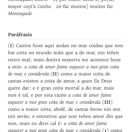
mayor coyt’a
Cunha
20 faz muitos] muitos faz
Monteagudo
Paráfrasis
(
I
) Cantos hoxe aquí andan no mar coidan que non
hai coita no mundo máis que a do mar, nin teñen
outro mal; mais doutra maneira me acontece hoxe
a min:
a coita de amor faime esquecer a moi gran coita
do mar, e considerala
(
II
) como a maior coita de
cantas existen a coita de amor, a quen lla Deus
quere dar; e é gran coita mortal a do mar, mais
non é tal, e por esta razón
a coita de amor faime
esquecer a moi gran coita do mar, e considerala
(
III
)
como a maior coita, abofé, de cantas foron nin son
nin serán; e estoutros que non teñen amor din que
non, mais eu direi cal é:
a coita de amor faime
esquecer a moi gran coita do mar, e considerala
(
1
) como