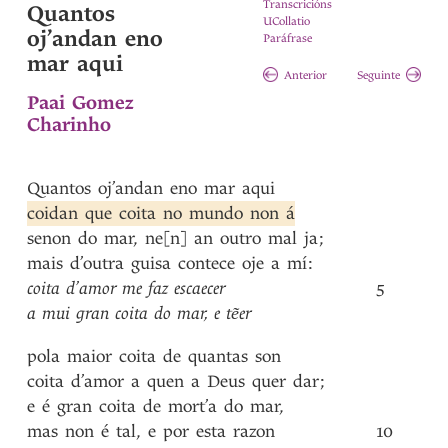
Transcricións
Quantos
UCollatio
oj’andan eno
Paráfrase
mar aqui
Anterior
Seguinte
Paai Gomez
Charinho
Quantos
oj’andan
eno
mar
aqui
coidan
que
coita
no
mundo
non
á
senon
do
mar
,
ne[n]
an
outro
mal
ja
;
mais
d’outra
guisa
contece
oje
a
mí
:
coita
d’amor
me
faz
escaecer
5
a
mui
gran
coita
do
mar
,
e
tẽer
pola
maior
coita
de
quantas
son
coita
d’amor
a
quen
a
Deus
quer
dar
;
e
é
gran
coita
de
mort’a
do
mar
,
mas
non
é
tal
,
e
por
esta
razon
10