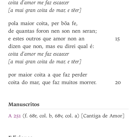
coita
d’amor
me
faz
escaecer
[a
mui
gran
coita
do
mar
,
e
tẽer]
pola
maior
coita
,
per
bõa
fe
,
de
quantas
foron
nen
son
nen
seran
;
e
estes
outros
que
amor
non
an
15
dizen
que
non
,
mas
eu
direi
qual
é
:
coita
d’amor
me
faz
escaecer
[a
mui
gran
coita
do
mar
,
e
tẽer]
por
maior
coita
a
que
faz
perder
coita
do
mar
,
que
faz
muitos
morrer
.
20
Manuscritos
A 251
(f. 68r, col. b, 68v, col. a) [Cantiga de Amor]