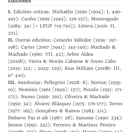
Ediciones
I.
Edicións críticas: Michaëlis (1990 [1904]: I, 490-
491); Cunha (1999 [1945]: 126-127); Monteagudo
(1984: 341 [= LPGP 719-720]); Littera (2016: II,
221).
II.
Outras edicións: Cotarelo Valledor (1934: 197-
198); Carter (2007 [1941]: 145-146); Machado &
Machado (1960: VII, 42); Arbor Aldea
(2016b); Vieira & Morán Cabanas & Souto Cabo
(2015: 122; ; 2025: 129); Rios Milhám (2018b: III,
nº 410).
III.
Antoloxías: Pellegrini (1928: 8); Norton (1935:
10); Nemésio (1961 [1949]: 127); Piccolo (1951: 171-
172); Nunes (1959: 261); Oliveira & Machado
(1959: 34); Álvarez Blázquez (1975: 176-177); Torres
(1977: 165); Gonçalves & Ramos (1983: 211);
Dobarro Paz
et alii
(1987: 28); Sansone (1990: 234);
Jensen (1992: 252); Ferreiro & Martínez Pereiro
(1996b: 162); Diogo (1998: 165); Morán (1999: 54);