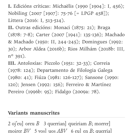
I.
Edicións críticas: Michaëlis (1990 [1904]: I, 456);
Nobiling (2007 [1907]: 75-76 [= LPGP 458]);
Littera (2016: I, 513-514).
II.
Outras edicións: Monaci (1875: 21); Braga
(1878: 7-8); Carter (2007 [1941]: 135-136); Machado
& Machado (1950: II, 244-245); Domingues (1992:
30); Arbor Aldea (2016b); Rios Milhám (2018b: III,
nº 391).
III.
Antoloxías: Piccolo (1951: 32-33); Correia
(1978: 124); Departamento de Filologia Galega
(1980: 41); Fiúza (1981: 126-127); Sansone (1990:
120); Jensen (1992: 156); Ferreiro & Martínez
Pereiro (1996b: 95); Fidalgo (2009a: 78).
Variants manuscrites
2 oj’eu] oreu
B
3 querrian] queiriam
B
; morrer]
moirer
BV
5 vos] uos
ABV
6 eu] en
B
; querria]