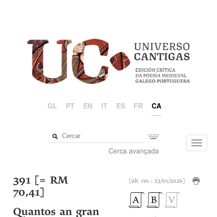
GL
PT
EN
IT
ES
FR
CA
Toggl
Cerca avançada
navig
391 [= RM
[últ. rev.: 23/01/2026]
70,41]
Quantos an gran