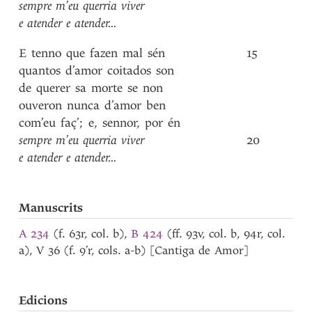
sempre
m’eu
querria
viver
e
atender
e
atender
...
E
tenno
que
fazen
mal
sén
15
quantos
d’amor
coitados
son
de
querer
sa
morte
se
non
ouveron
nunca
d’amor
ben
com’eu
faç’
;
e
,
sennor
,
por
én
sempre
m’eu
querria
viver
20
e
atender
e
atender
...
Manuscrits
A 234
(f. 63r, col. b),
B 424
(ff. 93v, col. b, 94r, col.
a), V 36 (f. 9’r, cols. a-b) [Cantiga de Amor]
Edicions