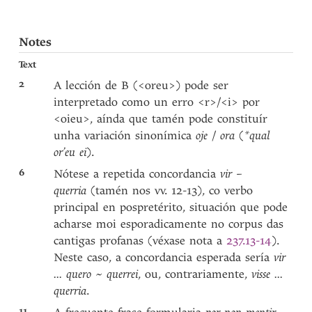
Notes
Text
2
A lección de B (<oreu>) pode ser
interpretado como un erro <r>/<i> por
<oieu>, aínda que tamén pode constituír
unha variación sinonímica
oje
/
ora
(
*qual
or’eu ei
).
6
Nótese a repetida concordancia
vir –
querria
(tamén nos vv. 12-13), co verbo
principal en pospretérito, situación que pode
acharse moi esporadicamente no corpus das
cantigas profanas (véxase nota a
237.13-14
).
Neste caso, a concordancia esperada sería
vir
... quero ~ querrei
, ou, contrariamente,
visse ...
querria
.
11