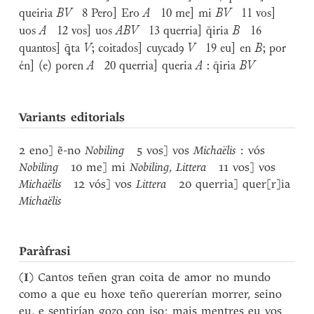
queiria
BV
8 Pero] Ero
A
10 me] mi
BV
11 vos]
uos
A
12 vos] uos
ABV
13 querria] q̄iria
B
16
quantos] ꝗ̄ta
V
; coitados] cuycadꝯ
V
19 eu] en
B
; por
én] (e) poren
A
20 querria] queria
A
: q̄iria
BV
Variants editorials
2 eno] ẽ-no
Nobiling
5 vos] vos
Michaëlis
: vós
Nobiling
10 me] mi
Nobiling
,
Littera
11 vos] vos
Michaëlis
12 vós] vos
Littera
20 querria] quer[r]ia
Michaëlis
Paràfrasi
(
I
) Cantos teñen gran coita de amor no mundo
como a que eu hoxe teño quererían morrer, seino
eu, e sentirían gozo con iso; mais mentres eu vos