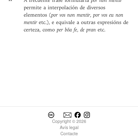
A frecuente frase formularia
por non mentir
permite a interpolación de diversos
elementos (
por vos non mentir
,
por vos eu non
mentir
etc.), e equivale a outras expresións de
certeza, como
per bõa fe
,
de pran
etc.
Copyright © 2026
Avís legal
Contacte