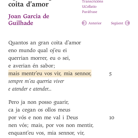
Transcricións
coita d’amor
UCollatio
Paráfrase
Joan Garcia de
Guilhade
Anterior
Següent
Quantos
an
gran
coita
d’amor
eno
mundo
qual
oj’eu
ei
querrian
morrer
,
eu
o
sei
,
e
averian
én
sabor
;
mais
mentr’eu
vos
vir
,
mia
sennor
,
5
sempre
m’eu
querria
viver
e
atender
e
atender
...
Pero
ja
non
posso
guarir
,
ca
ja
cegan
os
ollos
meus
por
vós
e
non
me
val
i
Deus
10
nen
vós
;
mais
,
por
vos
non
mentir
,
enquant’eu
vos
,
mia
sennor
,
vir
,