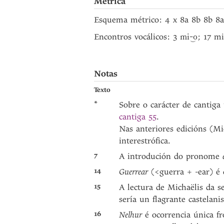
Métrica
Esquema métrico: 4 x 8a 8b 8b 8a
Encontros vocálicos: 3
; 17 mi
mi-‿o
Notas
Texto
*
Sobre o carácter de cantig
cantiga 55
.
Nas anteriores edicións (Mic
interestrófica.
7
A introdución do pronome
14
Guerrear
(<guerra + -ear) é
15
A lectura de Michaëlis da 
sería un flagrante castelani
16
Nelhur
é ocorrencia única f