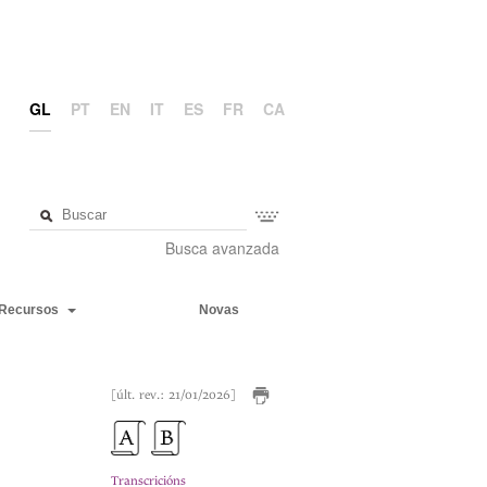
GL
PT
EN
IT
ES
FR
CA
Busca avanzada
Recursos
Novas
[últ. rev.: 21/01/2026]
Transcricións