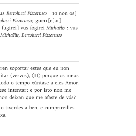
hus
Bertolucci Pizzorusso
10 non os]
olucci
Pizzorusso
;
guerr[e]ar]
fugirei] vus fogirei
Michaëlis
: vus
s
Michaëlis
,
Bertolucci Pizzorusso
ren soportar estes que eu non
tar (vervos), (
II
) porque os meus
 todo o tempo xúntase a eles Amor,
ese intentar; e por isto non me
 non deixan que me afaste de vós?
o tiverdes a ben, e cumprireilles
xa.