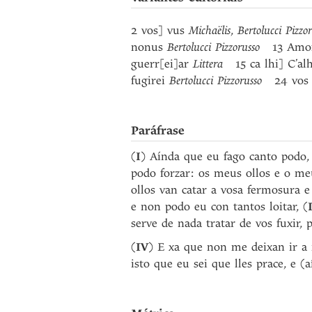
2 vos] vus
Michaëlis
,
Bertolucci Pizzo
nonus
Bertolucci Pizzorusso
13 Amo
guerr[ei]ar
Littera
15 ca lhi] C’al
fugirei
Bertolucci Pizzorusso
24 vos ..
Paráfrase
(
I
) Aínda que eu fago canto podo,
podo forzar: os meus ollos e o me
ollos van catar a vosa fermosura 
e non podo eu con tantos loitar, (
serve de nada tratar de vos fuxir,
(
IV
) E xa que non me deixan ir a n
isto que eu sei que lles prace, e (