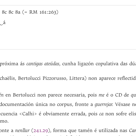
 8c 8c 8a (= RM 161:263)
‿
á
a próxima ás
cantigas ateúdas
, cunha ligazón copulativa das dú
haëlis, Bertolucci Pizzorusso, Littera) non aparece reflecti
én
en Bertolucci non parece necesaria, pois
me
é o CD de
qu
 documentación única no corpus, fronte a
guerrejar.
Véxase n
secuencia <Calhi> é obviamente errada, pois
ca
non sofre eli
smo.
ronte a
nenllur
(
241.29
), forma que tamén é utilizada nas
Can