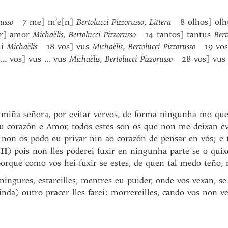
russo
7 me] m’e[n]
Bertolucci Pizzorusso
,
Littera
8 olhos] ol
r] amor
Michaëlis
,
Bertolucci
Pizzorusso
14 tantos] tantus
Bert
hi
Michaëlis
18 vos] vus
Michaëlis
,
Bertolucci Pizzorusso
19 vos 
. vos] vus ... vus
Michaëlis
,
Bertolucci Pizzorusso
28 vos] vu
 miña señora, por evitar vervos, de forma ningunha mo que
u corazón e Amor, todos estes son os que non me deixan evi
e non os podo eu privar nin ao corazón de pensar en vós; e
III
) pois non lles poderei fuxir en ningunha parte se o quix
 porque como vos hei fuxir se estes, de quen tal medo teño,
ingures, estareilles, mentres eu puider, onde vos vexan, se 
aínda) outro pracer lles farei: morrereilles, cando vos non ve