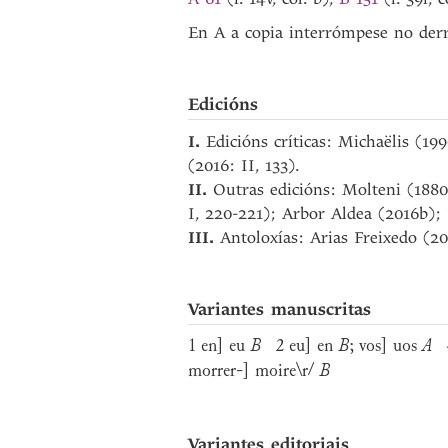
En A a copia interrómpese no derr
Edicións
I.
Edicións críticas: Michaëlis (19
(2016: II, 133).
II.
Outras edicións: Molteni (1880
I, 220-221); Arbor Aldea (2016b);
III.
Antoloxías: Arias Freixedo (20
Variantes manuscritas
1 en] eu
B
2 eu] en
B
; vos] uos
A
4 
morrer-] moire\r/
B
Variantes editoriais