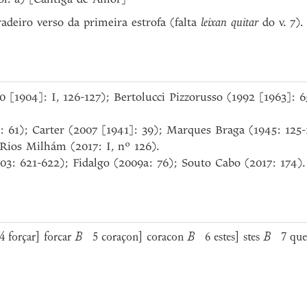
adeiro verso da primeira estrofa (falta
leixan quitar
do v. 7).
90 [1904]: I, 126-127); Bertolucci Pizzorusso (1992 [1963]: 
: 61); Carter (2007 [1941]: 39); Marques Braga (1945: 12
 Rios Milhám (2017: I, nº 126).
03: 621-622); Fidalgo (2009a: 76); Souto Cabo (2017: 174).
forçar] forcar
B
5 coraçon] coracon
B
6 estes] stes
B
7 que