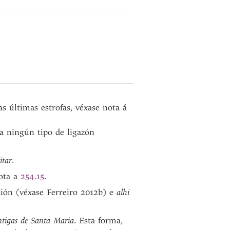
as últimas estrofas, véxase nota á
da ningún tipo de ligazón
itar
.
ota a
254.15
.
sión (véxase Ferreiro 2012b) e
alhi
tigas de Santa Maria
. Esta forma,