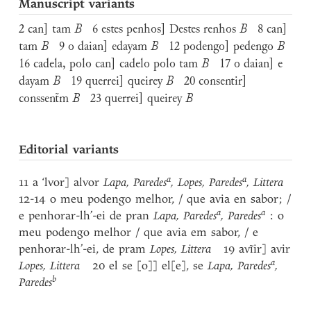
Manuscript variants
2 can] tam
B
6 estes penhos] Destes renhos
B
8 can]
tam
B
9 o daian] edayam
B
12 podengo] pedengo
B
16 cadela, polo can] cadelo polo tam
B
17 o daian] e
dayam
B
19 querrei] queirey
B
20 consentir]
conssent̃m
B
23 querrei] queirey
B
Editorial variants
a
a
11 a ‘lvor] alvor
Lapa, Paredes
, Lopes, Paredes
, Littera
12-14 o meu podengo melhor, / que avia en sabor; /
a
a
e penhorar-lh’-ei de pran
Lapa, Paredes
, Paredes
: o
meu podengo melhor / que avia em sabor, / e
penhorar-lh’-ei, de pram
Lopes, Littera
19 avĩir] avir
a
Lopes, Littera
20 el se [o]] el[e], se
Lapa, Paredes
,
b
Paredes