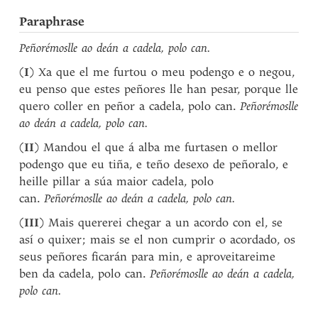
Paraphrase
Peñorémoslle ao deán a cadela, polo can.
(
I
) Xa que el me furtou o meu podengo e o negou,
eu penso que estes peñores lle han pesar, porque lle
quero coller en peñor a cadela, polo can.
Peñorémoslle
ao deán a cadela, polo can.
(
II
) Mandou el que á alba me furtasen o mellor
podengo que eu tiña, e teño desexo de peñoralo, e
heille pillar a súa maior cadela, polo
can.
Peñorémoslle ao deán a cadela, polo can.
(
III
) Mais quererei chegar a un acordo con el, se
así o quixer; mais se el non cumprir o acordado, os
seus peñores ficarán para min, e aproveitareime
ben da cadela, polo can.
Peñorémoslle ao deán a cadela,
polo can.