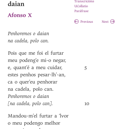
Transcricións
daian
UCollatio
Paráfrase
Afonso X
Previous
Next
Penhoremos
o
daian
na
cadela
,
polo
can
.
Pois
que
me
foi
el
furtar
meu
podeng’e
mi-o
negar
,
e
,
quant’é
a
meu
cuidar
,
5
estes
penhos
pesar-lh’-an
,
ca
o
quer’eu
penhorar
na
cadela
,
polo
can
.
Penhoremos
o
daian
[na
cadela
,
polo
can]
.
10
Mandou-m’el
furtar
a
‘lvor
o
meu
podengo
melhor