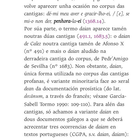
volve aparecer unha ocasión no corpus das
cantigas:
dé-mi meu aver e gracir-lho-ei, / [e], se
mi-o non der,
penhora-
la
-ei
(
1368.14
).
Por súa parte, o termo
daian
aparece tamén
noutras dúas cantigas (
491.1
,
1683.5
): o
daian
de Calez
noutra cantiga tamén de Afonso X
(nº 491) e mais o
daian
aludido na
derradeira cantiga do corpus, de Pedr’Amigo
de Sevilha (nº 1683). Non obstante,
daian
,
única forma utilizada no corpus das cantigas
profanas, é variante minoritaria face ao xeral
dean
da documentación prosística (do lat.
, a través do francés; véxase García-
decānum
Sabell Tormo 1990: 109-110). Para alén das
cantigas, só achamos a variante
daian
en
dous documentos galegos a que se deberá
acrecentar tres ocorrencias de
daiam
en
textos portugueses (CGPA, s.v.
daian
,
daiam
):