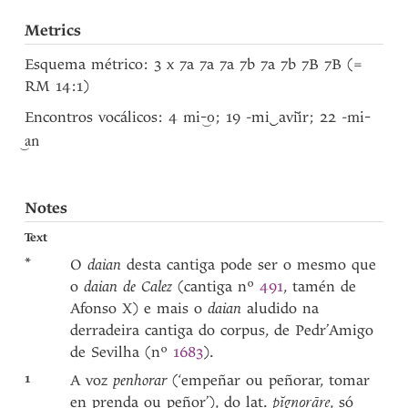
Metrics
Esquema métrico: 3 x 7a 7a 7a 7b 7a 7b 7B 7B (=
RM 14:1)
Encontros vocálicos: 4
; 19 -mi
‿
avi͂ir; 22 -
mi-‿o
mi-
‿an
Notes
Text
*
O
daian
desta cantiga pode ser o mesmo que
o
daian de Calez
(cantiga nº
491
, tamén de
Afonso X) e mais o
daian
aludido na
derradeira cantiga do corpus, de Pedr’Amigo
de Sevilha (nº
1683
).
1
A voz
penhorar
(‘empeñar ou peñorar, tomar
en prenda ou peñor’), do lat.
, só
pĭgnorāre