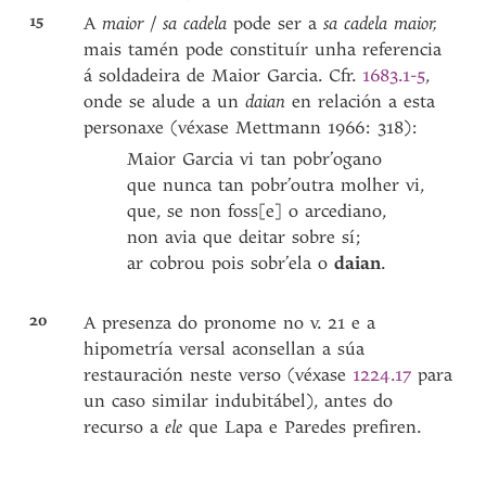
15
A
maior
/
sa cadela
pode ser a
sa cadela maior,
mais tamén pode constituír unha referencia
á soldadeira de Maior Garcia. Cfr.
1683.1-5
,
onde se alude a un
daian
en relación a esta
personaxe (véxase Mettmann 1966: 318):
Maior Garcia vi tan pobr’ogano
que nunca tan pobr’outra molher vi,
que, se non foss[e] o arcediano,
non avia que deitar sobre sí;
ar cobrou pois sobr’ela o
daian
.
20
A presenza do pronome no v. 21 e a
hipometría versal aconsellan a súa
restauración neste verso (véxase
1224.17
para
un caso similar indubitábel), antes do
recurso a
ele
que Lapa e Paredes prefiren.