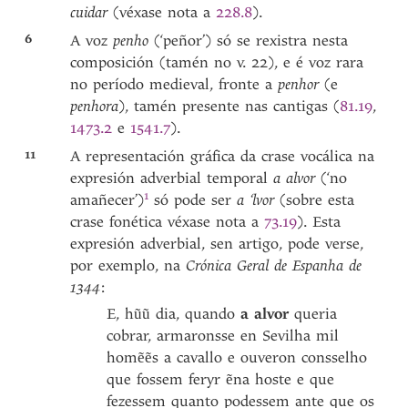
cuidar
(véxase nota a
228.8
).
6
A voz
penho
(‘peñor’) só se rexistra nesta
composición (tamén no v. 22), e é voz rara
no período medieval, fronte a
penhor
(e
penhora
), tamén presente nas cantigas (
81.19
,
1473.2
e
1541.7
).
11
A representación gráfica da crase vocálica na
expresión adverbial temporal
a alvor
(‘no
1
amañecer’)
só pode ser
a ‘lvor
(sobre esta
crase fonética véxase nota a
73.19
). Esta
expresión adverbial, sen artigo, pode verse,
por exemplo, na
Crónica Geral de Espanha de
1344
:
E, hũũ dia, quando
a alvor
queria
cobrar, armaronsse en Sevilha mil
homẽẽs a cavallo e ouveron consselho
que fossem feryr ẽna hoste e que
fezessem quanto podessem ante que os