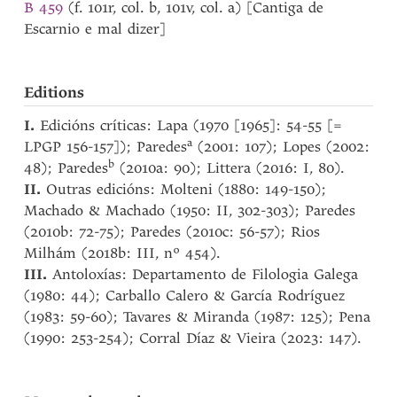
B 459
(f. 101r, col. b, 101v, col. a) [Cantiga de
Escarnio e mal dizer]
Editions
I.
Edicións críticas: Lapa (1970 [1965]: 54-55 [=
a
LPGP 156-157]); Paredes
(2001: 107); Lopes (2002:
b
48); Paredes
(2010a: 90); Littera (2016: I, 80).
II.
Outras edicións: Molteni (1880: 149-150);
Machado & Machado (1950: II, 302-303); Paredes
(2010b: 72-75); Paredes (2010c: 56-57); Rios
Milhám (2018b: III, nº 454).
III.
Antoloxías: Departamento de Filologia Galega
(1980: 44); Carballo Calero & García Rodríguez
(1983: 59-60); Tavares & Miranda (1987: 125); Pena
(1990: 253-254); Corral Díaz & Vieira (2023: 147).