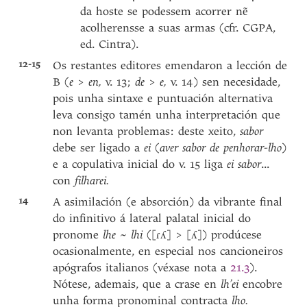
da hoste se podessem acorrer nẽ
acolherensse a suas armas (cfr. CGPA,
ed. Cintra).
12-15
Os restantes editores emendaron a lección de
B (
e
>
en,
v. 13;
de
>
e,
v. 14) sen necesidade,
pois unha sintaxe e puntuación alternativa
leva consigo tamén unha interpretación que
non levanta problemas: deste xeito,
sabor
debe ser ligado a
ei
(
aver sabor de penhorar-lho
)
e a copulativa inicial do v. 15 liga
ei sabor
...
con
filharei.
14
A asimilación (e absorción) da vibrante final
do infinitivo á lateral palatal inicial do
pronome
lhe
~
lhi
([ɾʎ] > [ʎ]) prodúcese
ocasionalmente, en especial nos cancioneiros
apógrafos italianos (véxase nota a
21.3
).
Nótese, ademais, que a crase en
lh’ei
encobre
unha forma pronominal contracta
lho.