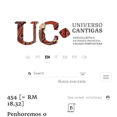
GL
PT
EN
IT
ES
FR
CA
Toggl
Busca avanzada
navig
454 [= RM
[last revised: 01/12/2025]
18,32]
Penhoremos o