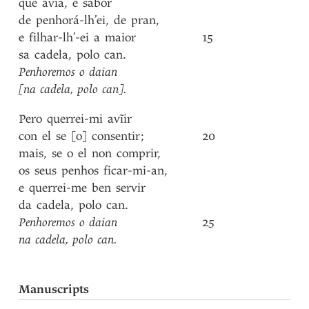
que
avia
,
e
sabor
de
penhorá-lh’ei
,
de
pran
,
e
filhar-lh’-ei
a
maior
15
sa
cadela
,
polo
can
.
Penhoremos
o
daian
[na
cadela
,
polo
can]
.
Pero
querrei-mi
avĩir
con
el
se
[o]
consentir
;
20
mais
,
se
o
el
non
comprir
,
os
seus
penhos
ficar-mi-an
,
e
querrei-me
ben
servir
da
cadela
,
polo
can
.
Penhoremos
o
daian
25
na
cadela
,
polo
can
.
Manuscripts