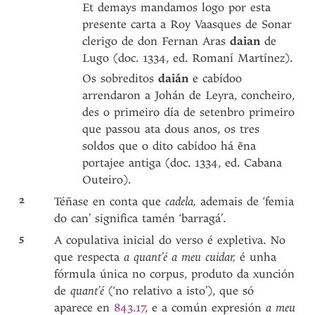
Et demays mandamos logo por esta
presente carta a Roy Vaasques de Sonar
clerigo de don Fernan Aras
daian
de
Lugo (doc. 1334, ed. Romaní Martínez).
Os sobreditos
daián
e cabídoo
arrendaron a Johán de Leyra, concheiro,
des o primeiro día de setenbro primeiro
que passou ata dous anos, os tres
soldos que o dito cabídoo há ẽna
portajee antiga (doc. 1334, ed. Cabana
Outeiro).
2
Téñase en conta que
cadela,
ademais de ‘femia
do can’ significa tamén ‘barragá’.
5
A copulativa inicial do verso é expletiva. No
que respecta
a quant’é a meu cuidar,
é unha
fórmula única no corpus, produto da xunción
de
quant’é
(‘no relativo a isto’), que só
aparece en
843.17
, e a común expresión
a meu