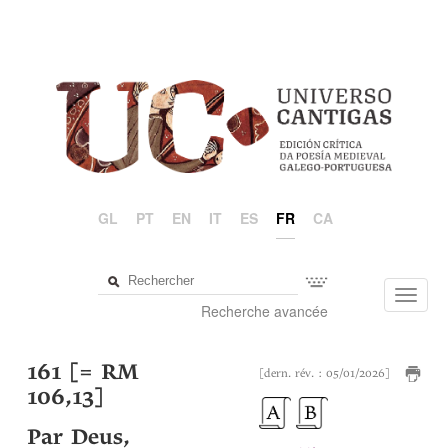
GL
PT
EN
IT
ES
FR
CA
Toggl
Recherche avancée
navig
161 [= RM
[dern. rév. : 05/01/2026]
106,13]
Par Deus,