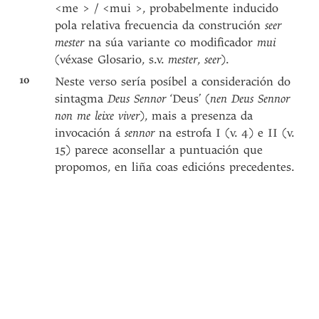
<me > / <mui >, probabelmente inducido
pola relativa frecuencia da construción
seer
mester
na súa variante co modificador
mui
(véxase Glosario, s.v.
mester
,
seer
).
10
Neste verso sería posíbel a consideración do
sintagma
Deus Sennor
‘Deus’ (
nen Deus Sennor
non me leixe viver
), mais a presenza da
invocación á
sennor
na estrofa I (v. 4) e II (v.
15) parece aconsellar a puntuación que
propomos, en liña coas edicións precedentes.