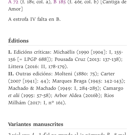
A 72
(f. 18v, col. a),
B 185
(f. 46r, col. b) [Cantiga de
Amor]
A estrofa IV falta en B.
Éditions
I.
Edicións críticas: Michaëlis (1990 [1904]: I, 155-
156 [= LPGP 688]); Pousada Cruz (2013: 137-138);
Littera (2016: II, 178-179).
II.
Outras edicións: Molteni (1880: 75); Carter
(2007 [1941]: 44); Marques Braga (1945: 142-143);
Machado & Machado (1949: I, 284-285); Camargo
et alii
(1995: 57-58); Arbor Aldea (2016b); Rios
Milhám (2017: I, nº 161).
Variantes manuscrites