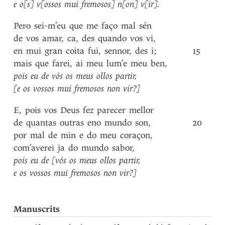
e
o[s]
v[ossos
mui
fremosos]
n[on]
v[ir]
.
Pero
sei-m’eu
que
me
faço
mal
sén
de
vos
amar
,
ca
,
des
quando
vos
vi
,
en
mui
gran
coita
fui
,
sennor
,
des
i
;
15
mais
que
farei
,
ai
meu
lum’e
meu
ben
,
pois
eu
de
vós
os
meus
ollos
partir
,
[e
os
vossos
mui
fremosos
non
vir?]
E
,
pois
vos
Deus
fez
parecer
mellor
de
quantas
outras
eno
mundo
son
,
20
por
mal
de
min
e
do
meu
coraçon
,
com’averei
ja
do
mundo
sabor
,
pois
eu
de
[vós
os
meus
ollos
partir
,
e
os
vossos
mui
fremosos
non
vir?]
Manuscrits