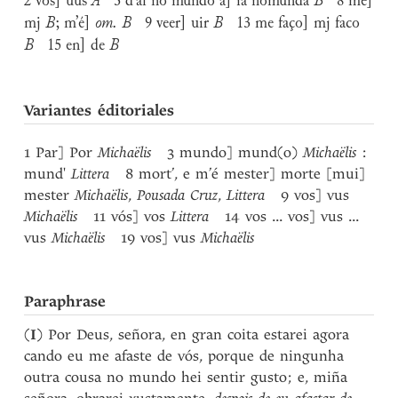
2 vós] uus
A
3 d’al no mundo a] ia nōmunda
B
8 me]
mj
B
; m’é]
om. B
9 veer] uir
B
13 me faço] mj faco
B
15 en] de
B
Variantes éditoriales
1 Par] Por
Michaëlis
3 mundo] mund(o)
Michaëlis
:
mund'
Littera
8 mort’, e m’é mester] morte [mui]
mester
Michaëlis
,
Pousada Cruz
,
Littera
9 vos] vus
Michaëlis
11 vós] vos
Littera
14 vos ... vos] vus ...
vus
Michaëlis
19 vos] vus
Michaëlis
Paraphrase
(
I
) Por Deus, señora, en gran coita estarei agora
cando eu me afaste de vós, porque de ningunha
outra cousa no mundo hei sentir gusto; e, miña