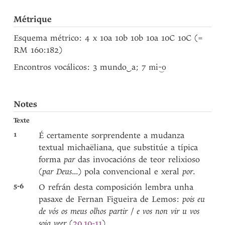
Métrique
Esquema métrico: 4 x 10a 10b 10b 10a 10C 10C (=
RM 160:182)
Encontros vocálicos: 3 mundo
‿
a; 7
mi-‿o
Notes
Texte
1
É certamente sorprendente a mudanza
textual michaëliana, que substitúe a típica
forma
par
das invocacións de teor relixioso
(
par Deus
...) pola convencional e xeral
por
.
5-6
O refrán desta composición lembra unha
pasaxe de Fernan Figueira de Lemos:
pois eu
de vós os meus olhos partir
/
e vos non vir u vos
soia veer
(
20.10-11
).