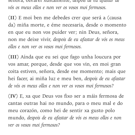
señora, obrarei xustamente,
despois de eu afastar de
vós os meus ollos e non ver os vosos moi fermosos.
(
II
) E moi ben me debedes crer que será a (causa
da) miña morte, e éme necesaria, desde o momento
en que eu non vos puider ver; nin Deus, señora,
non me deixe vivir,
despois de eu afastar de vós os meus
ollos e non ver os vosos moi fermosos.
(
III
) Aínda que eu sei que fago unha loucura por
vos amar, porque, desde que vos vin, en moi gran
coita estiven, señora, desde ese momento; mais que
hei facer, ai miña luz e meu ben,
despois de eu afastar
de vós os meus ollos e non ver os vosos moi fermosos?
(
IV
) E, xa que Deus vos fixo ser a máis fermosa de
cantas outras hai no mundo, para o meu mal e do
meu corazón, como hei de sentir xa gusto polo
mundo,
despois de eu afastar de vós os meus ollos e non
ver os vosos moi fermosos?