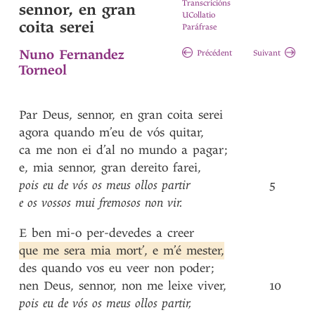
Transcricións
sennor, en gran
UCollatio
coita serei
Paráfrase
Nuno Fernandez
Précédent
Suivant
Torneol
Par
Deus
,
sennor
,
en
gran
coita
serei
agora
quando
m’eu
de
vós
quitar
,
ca
me
non
ei
d’al
no
mundo
a
pagar
;
e
,
mia
sennor
,
gran
dereito
farei
,
pois
eu
de
vós
os
meus
ollos
partir
5
e
os
vossos
mui
fremosos
non
vir
.
E
ben
mi-o
per-devedes
a
creer
que
me
sera
mia
mort’
,
e
m’é
mester
,
des
quando
vos
eu
veer
non
poder
;
nen
Deus
,
sennor
,
non
me
leixe
viver
,
10
pois
eu
de
vós
os
meus
ollos
partir
,