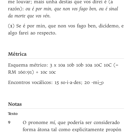
me louvar; mais unha destas que vos direi é (a
razón):
ou é por min, que non vos fago ben, ou é sinal
da morte que vos vén.
(
1
) Se é por min, que non vos fago ben, dicídemo, e
algo farei ao respecto.
Métrica
Esquema métrico: 3 x 10a 10b 10b 10a 10C 10C (=
RM 160:91) + 10c 10c
Encontros vocálicos: 15 so·i·a·des; 20 -m
i
-o
Notas
Texto
9
O pronome
mí
, que podería ser considerado
forma átona tal como explicitamente propón