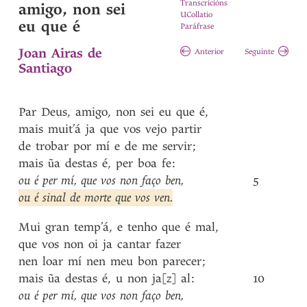
Transcricións
amigo, non sei
UCollatio
eu que é
Paráfrase
Joan Airas de
Anterior
Seguinte
Santiago
Par
Deus
,
amigo
,
non
sei
eu
que
é
,
mais
muit’á
ja
que
vos
vejo
partir
de
trobar
por
mí
e
de
me
servir
;
mais
ũa
destas
é
,
per
boa
fe
:
ou
é
per
mí
,
que
vos
non
faço
ben
,
5
ou
é
sinal
de
morte
que
vos
ven
.
Mui
gran
temp’á
,
e
tenho
que
é
mal
,
que
vos
non
oi
ja
cantar
fazer
nen
loar
mí
nen
meu
bon
parecer
;
mais
ũa
destas
é
,
u
non
ja[z]
al
:
10
ou
é
per
mí
,
que
vos
non
faço
ben
,