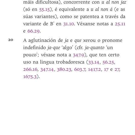
máis dificultosa), concorrente con
u al non jaz
(só en
55.15
), é equivalente a
u al non á
(e as
súas variantes), como se patentea a través da
variante de B' en
31.10
. Véxanse notas a
25.11
e
66.29
.
20
A aglutinación de
ja
e
que
xerou o pronome
indefinido
ja-que
‘algo’ (cfr.
ja-quanto
'un
pouco'; véxase nota a
347.9
), que ten certo
uso na lingua trobadoresca (
33.14
,
56.25
,
266.16
,
347.14
,
380.23
,
603.7
,
1417.2
,
17
e
27
,
1675.3
).