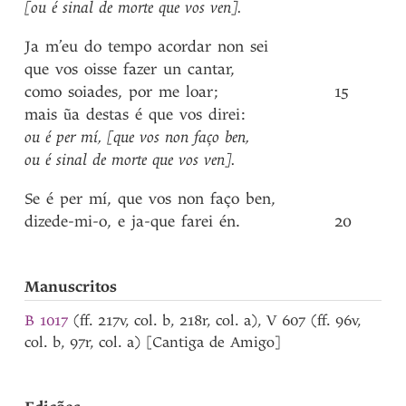
[ou
é
sinal
de
morte
que
vos
ven]
.
Ja
m’eu
do
tempo
acordar
non
sei
que
vos
oisse
fazer
un
cantar
,
como
soiades
,
por
me
loar
;
15
mais
ũa
destas
é
que
vos
direi
:
ou
é
per
mí
,
[que
vos
non
faço
ben
,
ou
é
sinal
de
morte
que
vos
ven]
.
Se
é
per
mí
,
que
vos
non
faço
ben
,
dizede-mi-o
,
e
ja-que
farei
én
.
20
Manuscritos
B 1017
(ff. 217v, col. b, 218r, col. a), V 607 (ff. 96v,
col. b, 97r, col. a) [Cantiga de Amigo]