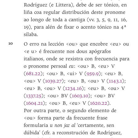
Rodríguez (e Littera), debe de ser tónico, en
liña coa regular distribución deste pronome
ao longo de toda a cantiga (vv. 3, 5, 9, 11, 16,
19), para alén de fixar o acento tónico na 4ª
sílaba.
10
O erro na lección <ou> que encobre <eu> ou
<e u> é frecuente nos dous apógrafos
italianos, onde se rexistra con frecuencia para
o pronome persoal
eu
: <ou> B, <eu> V
(
681.22
); <ou> B, <ui> V (
959.9
); <eu> B,
<ou> V (
1039.27
); <eu> B, <ou> V (
1143.1
);
<eu> B, <ou> V (
1234.16
); <eu> B, <ou> V
(
1337.25
); <ou> BV (
1603.10
); <ou> BV
(
1604.21
); <ou> B, <eu> V (
1620.22
).
Por outra parte, o segundo elemento de
<ou> forma parte da frecuente frase
formularia
u non jaz al
‘certamente, sen
dúbida’ (cfr. a reconstrución de Rodríguez,