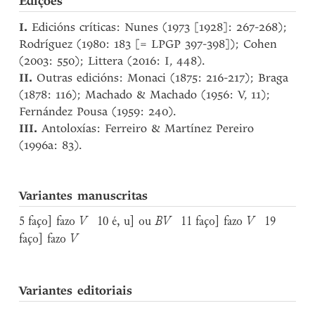
Edições
I.
Edicións críticas: Nunes (1973 [1928]: 267-268);
Rodríguez (1980: 183 [= LPGP 397-398]); Cohen
(2003: 550); Littera (2016: I, 448).
II.
Outras edicións: Monaci (1875: 216-217); Braga
(1878: 116); Machado & Machado (1956: V, 11);
Fernández Pousa (1959: 240).
III.
Antoloxías: Ferreiro & Martínez Pereiro
(1996a: 83).
Variantes manuscritas
5 faço] fazo
V
10 é, u] ou
BV
11 faço] fazo
V
19
faço] fazo
V
Variantes editoriais