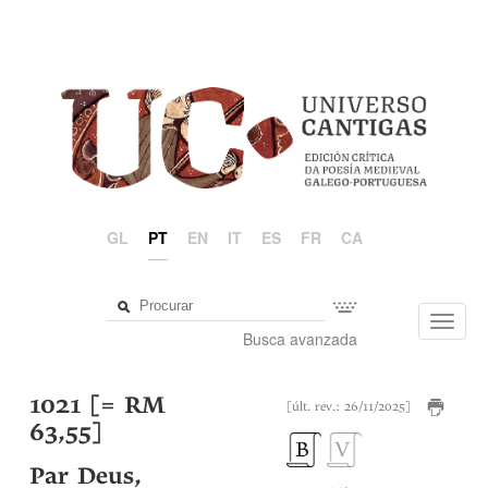
GL
PT
EN
IT
ES
FR
CA
Toggl
Busca avanzada
navig
1021 [= RM
[últ. rev.: 26/11/2025]
63,55]
Par Deus,