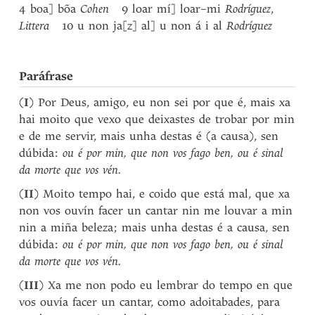
4 boa] bõa
Cohen
9 loar mí] loar–mi
Rodríguez
,
Littera
10 u non ja[z] al] u non á i al
Rodríguez
Paráfrase
(
I
) Por Deus, amigo, eu non sei por que é, mais xa
hai moito que vexo que deixastes de trobar por min
e de me servir, mais unha destas é (a causa), sen
dúbida:
ou é por min, que non vos fago ben, ou é sinal
da morte que vos vén.
(
II
) Moito tempo hai, e coido que está mal, que xa
non vos ouvín facer un cantar nin me louvar a min
nin a miña beleza; mais unha destas é a causa, sen
dúbida:
ou é por min, que non vos fago ben, ou é sinal
da morte que vos vén.
(
III
) Xa me non podo eu lembrar do tempo en que
vos ouvía facer un cantar, como adoitabades, para