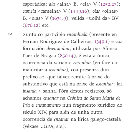
esporádica:
ala
<alha> B, <ela> V (
1252.27
);
camela
<camelha> V (
1449.16
);
olas
<olhas>
B, <olas> V (
1634.9
); velida <uolhi da> BV
(
676.12
) etc.
12
Xunto co participio
ensanhada
(presente en
Fernan Rodriguez de Calheiros,
1349.1
) e coa
formación
desensanhar
, utilizada por Afonso
Paez de Bragaa (
850.14
), é esta a única
ocorrencia da variante
ensanhar
(en face da
maioritaria
assanhar
), coa presenza dun
prefixo
en-
que talvez remite á orixe do
substantivo que está na orixe de
assanhar
: lat.
insania
> sanha
.
Fóra destes rexistros, só
achamos
ensanar
na
Crónica de Santa Maria de
Iria
e
ensanamento
nun fragmento xurídico do
século XIV, para alén de unha outra
ocorrencia de
ensanar
na lírica galego-castelá
(véxase CGPA, s.v.).