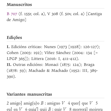
Manuscritos
B 707
(f. 155r, col. a), V 308 (f. 50v, col. a) [Cantiga
de Amigo]
Edições
I.
Edicións críticas: Nunes (1973 [1928]: 126-127);
Cohen (2003: 192); Víñez Sánchez (2004: 134 [=
LPGP 365]); Littera (2016: I, 411-412).
II.
Outras edicións: Monaci (1875: 124); Braga
(1878: 59); Machado & Machado (1952: III, 389-
390).
Variantes manuscritas
2 amigo] amig(u)o
B
: amiguo
V
4 quer] que
V
5
eu] en
V
6 quig’] quij
B
: quir
V
8 morrerá] moirera