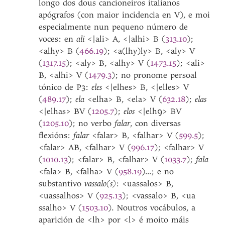
longo dos dous cancioneiros italianos
apógrafos (con maior incidencia en V), e moi
especialmente nun pequeno número de
voces: en
ali
<|ali> A, <|alhi> B (
313.10
);
<alhy> B (
466.19
); <a(lhy)ly> B, <aly> V
(
1317.15
); <aly> B, <alhy> V (
1473.15
); <ali>
B, <alhi> V (
1479.3
); no pronome persoal
tónico de P3:
eles
<|elhes> B, <|elles> V
(
489.17
);
ela
<elha> B, <ela> V (
632.18
);
elas
<|elhas> BV (
1205.7
);
elos
<|elhꝯ> BV
(
1205.10
); no verbo
falar
, con diversas
flexións:
falar
<falar> B, <falhar> V (
599.5
);
<falar> AB, <falhar> V (
996.17
); <falhar> V
(
1010.13
); <falar> B, <falhar> V (
1033.7
);
fala
<fala> B, <falha> V (
958.19
)...; e no
substantivo
vassalo(s)
: <uassalos> B,
<uassalhos> V (
925.13
); <vassalo> B, <ua
ssalho> V (
1503.10
). Noutros vocábulos, a
aparición de <lh> por <l> é moito máis