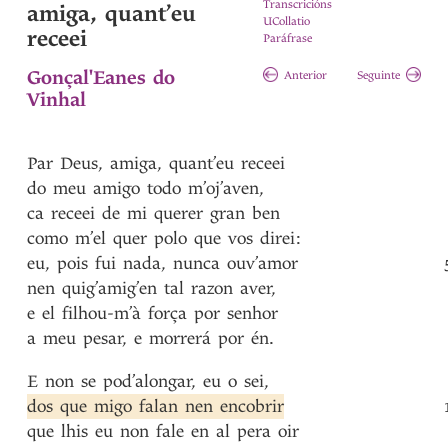
Transcricións
amiga, quant’eu
UCollatio
receei
Paráfrase
Gonçal'Eanes do
Anterior
Seguinte
Vinhal
Par
Deus
,
amiga
,
quant’eu
receei
do
meu
amigo
todo
m’oj’aven
,
ca
receei
de
mi
querer
gran
ben
como
m’el
quer
polo
que
vos
direi
:
eu
,
pois
fui
nada
,
nunca
ouv’amor
nen
quig’amig’en
tal
razon
aver
,
e
el
filhou-m’à
força
por
senhor
a
meu
pesar
,
e
morrerá
por
én
.
E
non
se
pod’alongar
,
eu
o
sei
,
dos
que
migo
falan
nen
encobrir
que
lhis
eu
non
fale
en
al
pera
oir