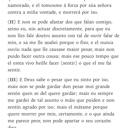
namorado, e el tomoume á forza por súa señora
contra a miña vontade, e morrerá por iso.
(
II
) E non se pode afastar dos que falan comigo,
seino eu, nin actuar discretamente, para que eu
non lles fale doutro asunto con tal de ouvir falar de
min, e xa me lle asañei porque o fixo, e el nunca
ouviu nada que lle causase maior pesar, mais non
puido facer outra cousa; mais ese pouco tempo que
el estea vivo heille facer (sentir) o que el me fai
sentir.
(
III
) E Deus sabe o pesar que eu sinto por iso,
mais non se pode gardar dun pesar moi grande
senón quen se del quere gardar; mais eu sempre
me gardei de tal asunto o máis que puiden e non
sentín agrado por iso; mais el mátame porque
quere morrer por min, certamente, e o que aínda
me parece peor, non pode apartar o seu corazón
diso.