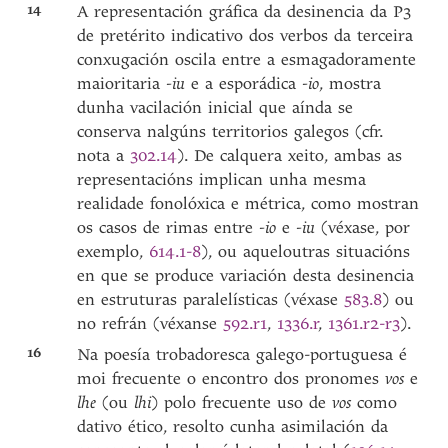
14
A representación gráfica da desinencia da P3
de pretérito indicativo dos verbos da terceira
conxugación oscila entre a esmagadoramente
maioritaria
-iu
e a esporádica
-io
, mostra
dunha vacilación inicial que aínda se
conserva nalgúns territorios galegos (cfr.
nota a
302.14
). De calquera xeito, ambas as
representacións implican unha mesma
realidade fonolóxica e métrica, como mostran
os casos de rimas entre
-io
e
-iu
(véxase, por
exemplo,
614.1-8
), ou aqueloutras situacións
en que se produce variación desta desinencia
en estruturas paralelísticas (véxase
583.8
) ou
no refrán (véxanse
592.r1
,
1336.r
,
1361.r2-r3
).
16
Na poesía trobadoresca galego-portuguesa é
moi frecuente o encontro dos pronomes
vos
e
lhe
(ou
lhi
) polo frecuente uso de
vos
como
dativo ético, resolto cunha asimilación da