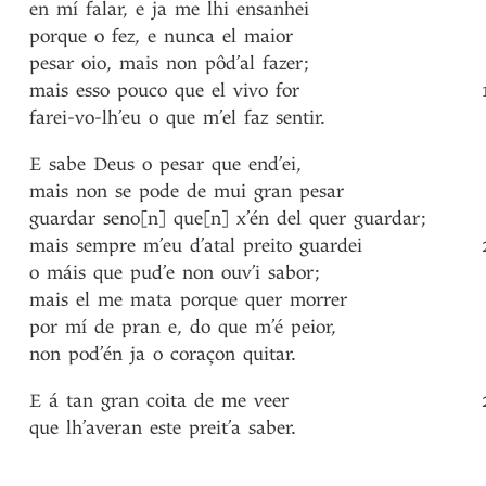
en
mí
falar
,
e
ja
me
lhi
ensanhei
porque
o
fez
,
e
nunca
el
maior
pesar
oio
,
mais
non
pôd’al
fazer
;
mais
esso
pouco
que
el
vivo
for
farei-vo-lh’eu
o
que
m’el
faz
sentir
.
E
sabe
Deus
o
pesar
que
end’ei
,
mais
non
se
pode
de
mui
gran
pesar
guardar
seno[n]
que[n]
x’én
del
quer
guardar
;
mais
sempre
m’eu
d’atal
preito
guardei
o
máis
que
pud’e
non
ouv’i
sabor
;
mais
el
me
mata
porque
quer
morrer
por
mí
de
pran
e
,
do
que
m’é
peior
,
non
pod’én
ja
o
coraçon
quitar
.
E
á
tan
gran
coita
de
me
veer
que
lh’averan
este
preit’a
saber
.