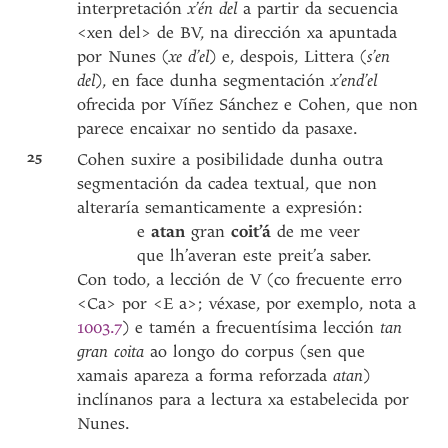
interpretación
x’én del
a partir da secuencia
<xen del> de BV, na dirección xa apuntada
por Nunes (
xe d’el
) e, despois, Littera (
s’en
del
), en face dunha segmentación
x’end’el
ofrecida por Víñez Sánchez e Cohen, que non
parece encaixar no sentido da pasaxe.
25
Cohen suxire a posibilidade dunha outra
segmentación da cadea textual, que non
alteraría semanticamente a expresión:
e
atan
gran
coit’á
de me veer
que lh’averan este preit’a saber.
Con todo, a lección de V (co frecuente erro
<Ca> por <E a>; véxase, por exemplo, nota a
1003.7
) e tamén a frecuentísima lección
tan
gran coita
ao longo do corpus (sen que
xamais apareza a forma reforzada
atan
)
inclínanos para a lectura xa estabelecida por
Nunes.