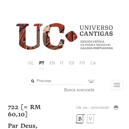
GL
PT
EN
IT
ES
FR
CA
Toggl
Busca avanzada
navig
722 [= RM
[últ. rev.: 29/01/2026]
60,10]
Par Deus,