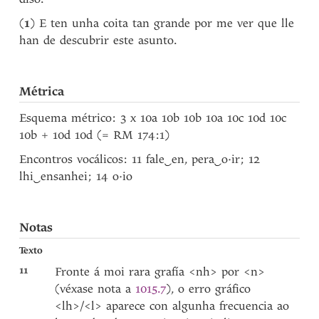
(
1
) E ten unha coita tan grande por me ver que lle
han de descubrir este asunto.
Métrica
Esquema métrico: 3 x 10a 10b 10b 10a 10c 10d 10c
10b + 10d 10d (= RM 174:1)
Encontros vocálicos: 11 fale
‿
en, pera
‿
o·ir; 12
lhi
‿
ensanhei; 14 o·io
Notas
Texto
11
Fronte á moi rara grafía <nh> por <n>
(véxase nota a
1015.7
), o erro gráfico
<lh>/<l> aparece con algunha frecuencia ao