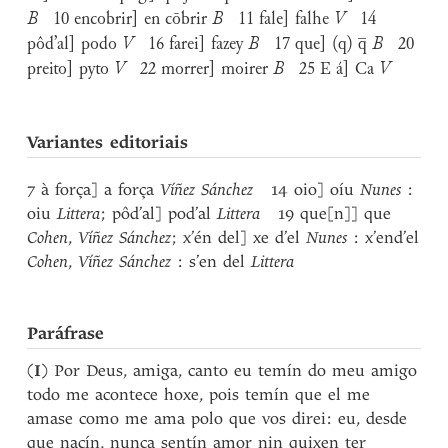
B
10 encobrir] en cōbrir
B
11 fale] falhe
V
14
pôd’al] podo
V
16 farei] fazey
B
17 que] (q) q̅
B
20
preito] pyto
V
22 morrer] moirer
B
25 E á] Ca
V
Variantes editoriais
7 à força] a força
Víñez Sánchez
14 oio] oíu
Nunes
:
oiu
Littera
; pôd’al] pod’al
Littera
19 que[n]] que
Cohen
,
Víñez Sánchez
; x’én del] xe d’el
Nunes
: x’end’el
Cohen
,
Víñez Sánchez
: s’en del
Littera
Paráfrase
(
I
) Por Deus, amiga, canto eu temín do meu amigo
todo me acontece hoxe, pois temín que el me
amase como me ama polo que vos direi: eu, desde
que nacín, nunca sentín amor nin quixen ter