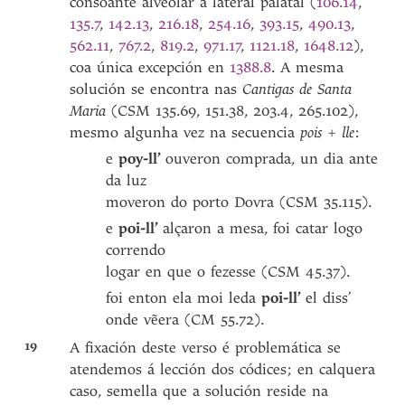
consoante alveolar á lateral palatal (
106.14
,
135.7
,
142.13
,
216.18
,
254.16
,
393.15
,
490.13
,
562.11
,
767.2
,
819.2
,
971.17
,
1121.18
,
1648.12
),
coa única excepción en
1388.8
. A mesma
solución se encontra nas
Cantigas de Santa
Maria
(CSM 135.69, 151.38, 203.4, 265.102),
mesmo algunha vez na secuencia
pois + lle
:
e
poy-ll’
ouveron comprada, un dia ante
da luz
moveron do porto Dovra (CSM 35.115).
e
poi-ll’
alçaron a mesa, foi catar logo
correndo
logar en que o fezesse (CSM 45.37).
foi enton ela moi leda
poi-ll’
el diss’
onde vẽera (CM 55.72).
19
A fixación deste verso é problemática se
atendemos á lección dos códices; en calquera
caso, semella que a solución reside na