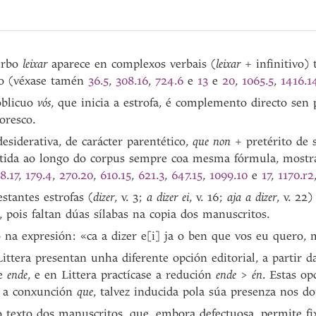
erbo
leixar
aparece en complexos verbais (
leixar
+ infinitivo)
 (véxase tamén
36.5
,
308.16
,
724.6
e
13
e
20
,
1065.5
,
1416.1
oblicuo
vós
, que inicia a estrofa, é complemento directo sen
oresco.
esiderativa, de carácter parentético,
que non
+ pretérito de 
etida ao longo do corpus sempre coa mesma fórmula, mostra 
8.17
,
179.4
,
270.20
,
610.15
,
621.3
,
647.15
,
1099.10
e
17
,
1170.r2
stantes estrofas (
dizer
, v. 3;
a dizer ei
, v. 16;
aja a dizer
, v. 22
 pois faltan dúas sílabas na copia dos manuscritos.
 na expresión: «ca a dizer e[i] ja o ben que vos eu quero, 
ittera presentan unha diferente opción editorial, a partir
me
ende
, e en Littera practícase a redución
ende
>
én
. Estas op
r a conxunción
que
, talvez inducida pola súa presenza nos do
o texto dos manuscritos, que, embora defectuosa, permite fix