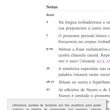
Notas
Texto
2
Na lingua trobadoresca o v
coa preposición
a
como nexo
7
O pronome persoal tónico 
frecuencia no corpus trobad
9-10
Nótese a frase exclamativo-d
cunha cláusula causal. Rep
veer
e
nacer
(véxanse
41.3
,
17
10
A simétrica expresión nas re
palabra rimante neste verso,
16-17
Téñase en conta o hipérbato
21
As edicións de Nunes e de L
Nunes é omitido o prono
con todo, preferimos omiti
Utilizamos
cookies
de terceiros con fins analíticos para poder
26
Véxase a errada refacción d
coñecer os hábitos de navegación (por exemplo, páxinas