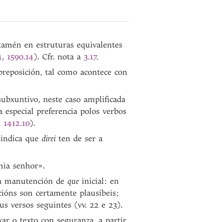
 tamén en estruturas equivalentes
4
,
1590.14
). Cfr. nota a
3.17
.
 preposición, tal como acontece con
subxuntivo, neste caso amplificada
especial preferencia polos verbos
,
1412.10
).
) indica que
direi
ten de ser a
mia senhor».
 da manutención de
que
inicial: en
cións son certamente plausíbeis;
us versos seguintes (vv. 22 e 23).
ar o texto con seguranza, a partir