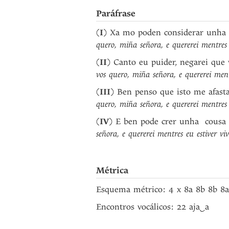
Paráfrase
(
I
) Xa mo poden considerar unha l
quero, miña señora, e quererei mentres 
(
II
) Canto eu puider, negarei que 
vos quero, miña señora, e quererei ment
(
III
) Ben penso que isto me afasta
quero, miña señora, e quererei mentres 
(
IV
) E ben pode crer unha cousa 
señora, e quererei mentres eu estiver vi
Métrica
Esquema métrico: 4 x 8a 8b 8b 8
Encontros vocálicos: 22 aja
‿
a