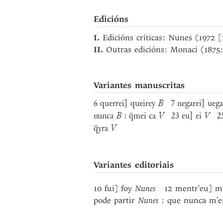
Edicións
I.
Edicións críticas: Nunes (1972 
II.
Outras edicións: Monaci (1875
Variantes manuscritas
6 querrei] queirey
B
7 negarei] ueg
nunca
B
: q̅mei ca
V
23 eu] ei
V
25 
q̅yra
V
Variantes editoriais
10 fui] foy
Nunes
12 mentr’eu] m
pode partir
Nunes
: que nunca m’e