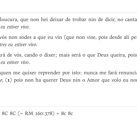
oucura, que non hei deixar de trobar nin de dicir, no canta
eu estiver vivo
.
vós non sodes a que eu vin (que non vise, pois desde alí pe
res eu estiver vivo
.
rá de vós, cando o dixer; mais será o que Deus queira, pois
eu estiver vivo
.
quen me quixer reprender por isto: nunca me fará renuncia
vo
, (
1
) pois non ha querer Deus nin o Amor que volo eu non
a 8C 8C (= RM 160:378) + 8c 8c