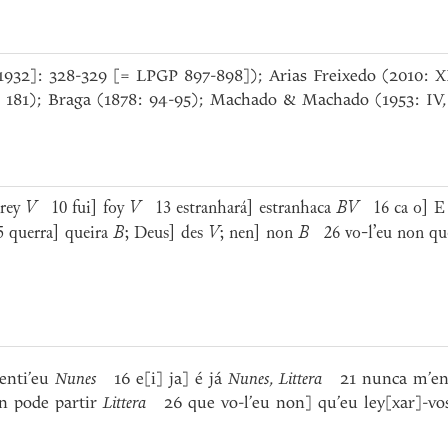
[1932]: 328-329 [= LPGP 897-898]); Arias Freixedo (2010: XII
: 181); Braga (1878: 94-95); Machado & Machado (1953: IV,
arey
V
10 fui] foy
V
13 estranhará] estranhaca
BV
16 ca o] E
querra] queira
B
; Deus] des
V
; nen] non
B
26 vo-l’eu non que
enti’eu
Nunes
16 e[i] ja] é já
Nunes
,
Littera
21 nunca m’end
n pode partir
Littera
26 que vo-l’eu non] qu’eu ley[xar]-v