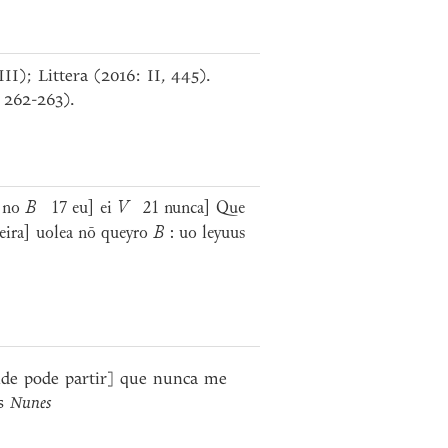
I); Littera (2016: II, 445).
 262-263).
 no
B
17 eu] ei
V
21 nunca] Que
ira] uolea nō queyro
B
: uo leyuus
e pode partir] que nunca me
os
Nunes