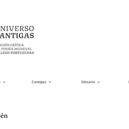
s
Cantigas
Glosario
sén