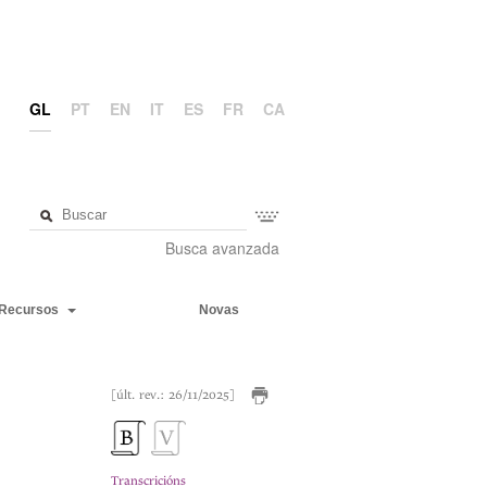
GL
PT
EN
IT
ES
FR
CA
Busca avanzada
Recursos
Novas
[últ. rev.: 26/11/2025]
Transcricións