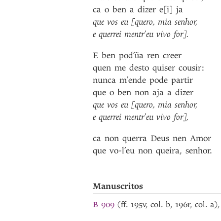
ca
o
ben
a
dizer
e[i]
ja
que
vos
eu
[quero
,
mia
senhor
,
e
querrei
mentr’eu
vivo
for]
.
E
ben
pod’ũa
ren
creer
quen
me
desto
quiser
cousir
:
nunca
m’ende
pode
partir
que
o
ben
non
aja
a
dizer
que
vos
eu
[quero
,
mia
senhor
,
e
querrei
mentr’eu
vivo
for]
,
ca
non
querra
Deus
nen
Amor
que
vo-l’eu
non
queira
,
senhor
.
Manuscritos
B 909
(ff. 195v, col. b, 196r, col. 