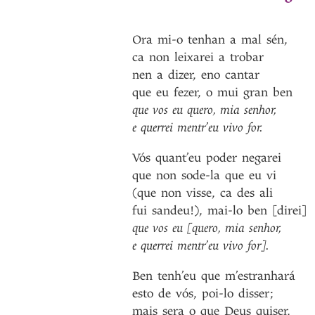
Ora
mi-o
tenhan
a
mal
sén
,
ca
non
leixarei
a
trobar
nen
a
dizer
,
eno
cantar
que
eu
fezer
,
o
mui
gran
ben
que
vos
eu
quero
,
mia
senhor
,
e
querrei
mentr’eu
vivo
for
.
Vós
quant’eu
poder
negarei
que
non
sode-la
que
eu
vi
(que
non
visse
,
ca
des
ali
fui
sandeu!)
,
mai-lo
ben
[direi]
que
vos
eu
[quero
,
mia
senhor
,
e
querrei
mentr’eu
vivo
for]
.
Ben
tenh’eu
que
m’estranhará
esto
de
vós
,
poi-lo
disser
;
mais
sera
o
que
Deus
quiser
,