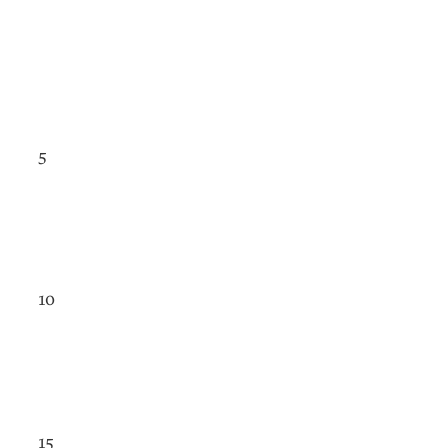
5
10
15