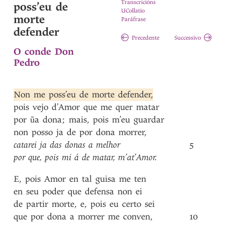
Transcricións
poss’eu de
UCollatio
morte
Paráfrase
defender
Precedente
Successivo
O conde Don
Pedro
Non
me
poss’eu
de
morte
defender
,
pois
vejo
d’Amor
que
me
quer
matar
por
ũa
dona
;
mais
,
pois
m’eu
guardar
non
posso
ja
de
por
dona
morrer
,
catarei
ja
das
donas
a
melhor
5
por
que
,
pois
mi
á
de
matar
,
m’at’Amor
.
E
,
pois
Amor
en
tal
guisa
me
ten
en
seu
poder
que
defensa
non
ei
de
partir
morte
,
e
,
pois
eu
certo
sei
que
por
dona
a
morrer
me
conven
,
10