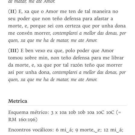
de matar, me ate Amor.
(
II
) E, xa que o Amor me ten de tal maneira no
seu poder que non teño defensa para afastar a
morte, e, porque sei con certeza que por unha dona
me convén morrer,
contemplarei a mellor das donas, por
quen, xa que me ha de matar, me ate Amor.
(
III
) E ben vexo eu que, polo poder que Amor
tomou sobre min, non teño defensa para me librar
da morte, e, xa que por tal razón teño que morrer
así por unha dona,
contemplarei a mellor das donas, por
quen, xa que me ha de matar, me ate Amor.
Metrica
Esquema métrico: 3 x 10a 10b 10b 10a 10C 10C (=
RM 160:196)
Encontros vocálicos: 6 mi
‿
á; 9 morte,
‿
e; 12 mi
‿
á;