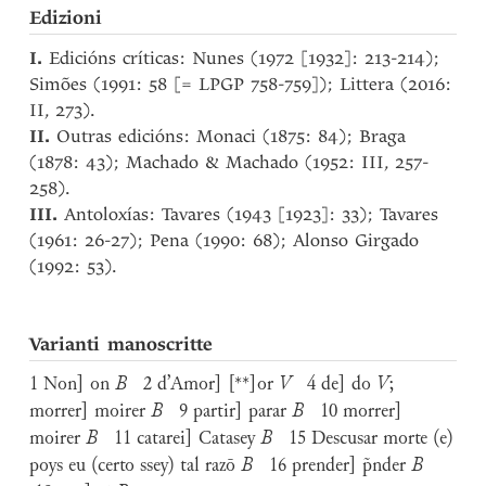
Edizioni
I.
Edicións críticas: Nunes (1972 [1932]: 213-214);
Simões (1991: 58 [= LPGP 758-759]); Littera (2016:
II, 273).
II.
Outras edicións: Monaci (1875: 84); Braga
(1878: 43); Machado & Machado (1952: III, 257-
258).
III.
Antoloxías: Tavares (1943 [1923]: 33); Tavares
(1961: 26-27); Pena (1990: 68); Alonso Girgado
(1992: 53).
Varianti manoscritte
1 Non] on
B
2 d’Amor] [**]or
V
4 de] do
V
;
morrer] moirer
B
9 partir] parar
B
10 morrer]
moirer
B
11 catarei] Catasey
B
15 Descusar morte (e)
poys eu (certo ssey) tal razō
B
16 prender] p̃nder
B