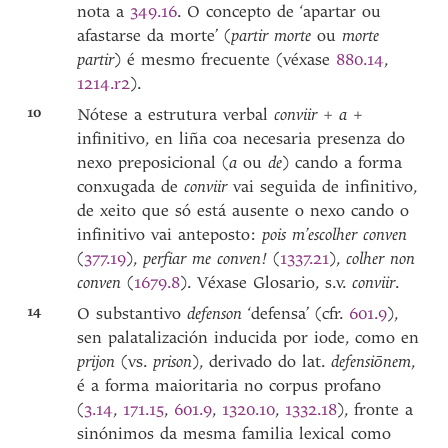
nota a
349.16
. O concepto de ‘apartar ou
afastarse da morte’ (
partir morte
ou
morte
partir
) é mesmo frecuente (véxase
880.14
,
1214.r2
).
10
Nótese a estrutura verbal
conviir + a
+
infinitivo, en liña coa necesaria presenza do
nexo preposicional (
a
ou
de
) cando a forma
conxugada de
conviir
vai seguida de infinitivo,
de xeito que só está ausente o nexo cando o
infinitivo vai anteposto:
pois m’escolher conven
(
377.19
),
perfiar me conven!
(
1337.21
),
colher non
conven
(
1679.8
). Véxase Glosario, s.v.
conviir
.
14
O substantivo
defenson
‘defensa’ (cfr.
601.9
),
sen palatalización inducida por iode, como en
prijon
(vs.
prison
), derivado do lat.
defensiōnem
,
é a forma maioritaria no corpus profano
(
3.14
,
171.15
,
601.9
,
1320.10
,
1332.18
), fronte a
sinónimos da mesma familia lexical como