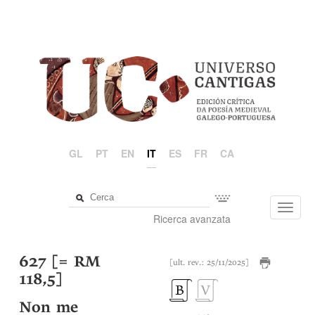
GL
PT
EN
IT
ES
FR
CA
Toggl
Ricerca avanzata
navig
627 [= RM
[ult. rev.: 25/11/2025]
118,5]
Non me