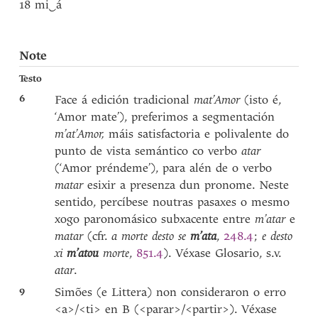
18 mi
‿
á
Note
Testo
6
Face á edición tradicional
mat’Amor
(isto é,
‘Amor mate’), preferimos a segmentación
m’at’Amor,
máis satisfactoria e polivalente do
punto de vista semántico co verbo
atar
(‘Amor préndeme’), para alén de o verbo
matar
esixir a presenza dun pronome. Neste
sentido, percíbese noutras pasaxes o mesmo
xogo paronomásico subxacente entre
m’atar
e
matar
(cfr.
a morte desto se
m’ata
,
248.4
;
e desto
xi
m’atou
morte
,
851.4
). Véxase Glosario, s.v.
atar
.
9
Simões (e Littera) non consideraron o erro
<a>/<ti> en B (<parar>/<partir>). Véxase