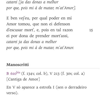
catarei
[ja
das
donas
a
melhor
por
que
,
pois
mi
á
de
matar
,
m’at’Amor]
.
E
ben
vej’eu
,
per
qual
poder
en
mí
Amor
tomou
,
que
non
ei
defenson
d’escusar
mort’
,
e
,
pois
en
tal
razon
15
ei
por
dona
de
prender
mort’assi
,
catarei
ja
das
donas
a
melhor
por
que
,
pois
mi
á
de
matar
,
m’at’Amor
.
Manoscritti
bis
B 610
(f. 134v, col. b), V 213 (f. 30v, col. a)
[Cantiga de Amor]
En V só aparece a estrofa I (sen o derradeiro
verso).