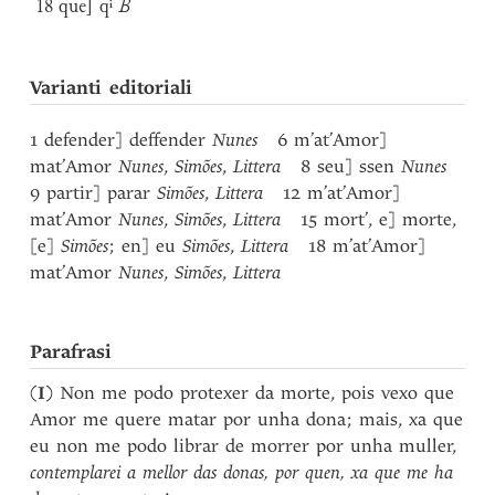
18 que] qⁱ
B
Varianti editoriali
1 defender] deffender
Nunes
6 m’at’Amor]
mat’Amor
Nunes
,
Simões
,
Littera
8 seu] ssen
Nunes
9 partir] parar
Simões
,
Littera
12 m’at’Amor]
mat’Amor
Nunes
,
Simões
,
Littera
15 mort’, e] morte,
[e]
Simões
; en] eu
Simões
,
Littera
18 m’at’Amor]
mat’Amor
Nunes
,
Simões
,
Littera
Parafrasi
(
I
) Non me podo protexer da morte, pois vexo que
Amor me quere matar por unha dona; mais, xa que
eu non me podo librar de morrer por unha muller,
contemplarei a mellor das donas, por quen, xa que me ha