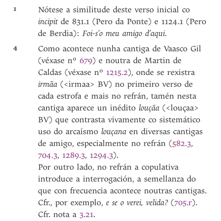
1
Nótese a similitude deste verso inicial co
incipit
de 831.1 (Pero da Ponte) e 1124.1 (Pero
de Berdia):
Foi-s’o meu amigo d’aqui
.
4
Como acontece nunha cantiga de Vaasco Gil
(véxase nº
679
) e noutra de Martin de
Caldas (véxase nº
1215.2
), onde se rexistra
irmãa
(<irmaa> BV) no primeiro verso de
cada estrofa e mais no refrán, tamén nesta
cantiga aparece un inédito
louçãa
(<louçaa>
BV) que contrasta vivamente co sistemático
uso do arcaísmo
louçana
en diversas cantigas
de amigo, especialmente no refrán (
582.3
,
704.3
,
1289.3
,
1294.3
).
Por outro lado, no refrán a copulativa
introduce a interrogación, a semellanza do
que con frecuencia acontece noutras cantigas.
Cfr., por exemplo,
e se o verei, velida?
(
705.r
).
Cfr. nota a
3.21
.