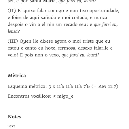
sei, e por Santa María,
que farei eu, louzá?
(
II
) El quixo falar comigo e non tivo oportunidade,
e foise de aquí sañudo e moi coitado, e nunca
despois o vin a el nin un recado seu: e
que farei eu,
louzá?
(
III
) Quen lle dixese agora o moi triste que eu
estou e canto eu hoxe, fermosa, desexo falarlle e
velo! E pois non o vexo,
que farei eu, louzá?
Mètrica
Esquema métrico: 3 x 11’a 11’a 11’a 7’B (= RM 11:7)
Encontros vocálicos: 5 migo
‿
e
Notes
Text