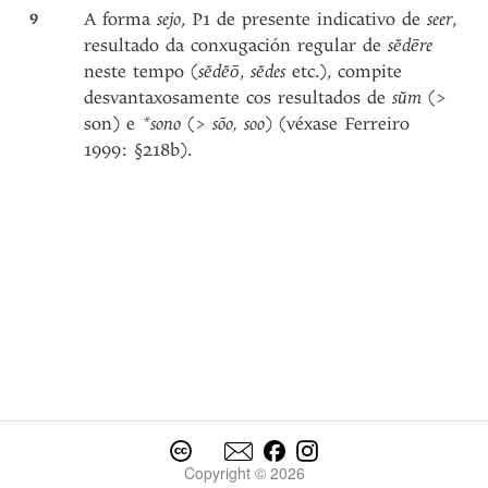
9
A forma
sejo
, P1 de presente indicativo de
seer
,
resultado da conxugación regular de
sĕdēre
neste tempo (
sĕdĕō
,
s
ĕdes
etc.), compite
desvantaxosamente cos resultados de
s
ŭm
(>
son) e
*sono
(
> sõo, soo
) (véxase Ferreiro
1999: §218b).
Copyright © 2026