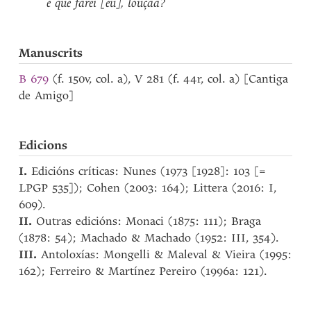
e
que
farei
[eu]
,
louçãa?
Manuscrits
B 679
(f. 150v, col. a), V 281 (f. 44r, col. a) [Cantiga
de Amigo]
Edicions
I.
Edicións críticas: Nunes (1973 [1928]: 103 [=
LPGP 535]); Cohen (2003: 164); Littera (2016: I,
609).
II.
Outras edicións: Monaci (1875: 111); Braga
(1878: 54); Machado & Machado (1952: III, 354).
III.
Antoloxías: Mongelli & Maleval & Vieira (1995:
162); Ferreiro & Martínez Pereiro (1996a: 121).