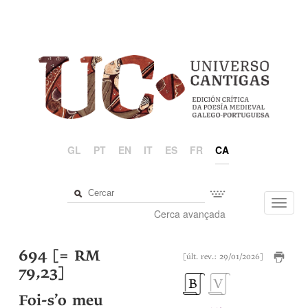
GL
PT
EN
IT
ES
FR
CA
Toggl
Cerca avançada
navig
694 [= RM
[últ. rev.: 29/01/2026]
79,23]
Foi-s’o meu