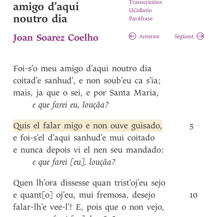
Transcricións
amigo d’aqui
UCollatio
noutro dia
Paráfrase
Joan Soarez Coelho
Anterior
Següent
Foi-s’o
meu
amigo
d’aqui
noutro
dia
coitad’e
sanhud’
,
e
non
soub’eu
ca
s’ia
;
mais
,
ja
que
o
sei
,
e
por
Santa
Maria
,
e
que
farei
eu
,
louçãa?
Quis
el
falar
migo
e
non
ouve
guisado
,
5
e
foi-s’el
d’aqui
sanhud’e
mui
coitado
e
nunca
depois
vi
el
nen
seu
mandado
:
e
que
farei
[eu]
,
louçãa?
Quen
lh’ora
dissesse
quan
trist’oj’eu
sejo
e
quant[o]
oj’eu
,
mui
fremosa
,
desejo
10
falar-lh’e
vee-l’!
E
,
pois
que
o
non
vejo
,