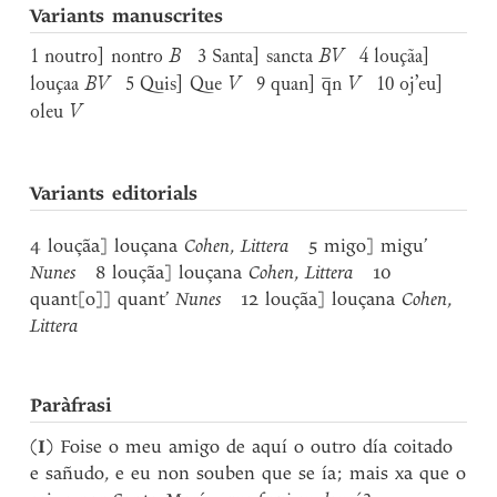
Variants manuscrites
1 noutro] nontro
B
3 Santa] sancta
BV
4 louçãa]
louçaa
BV
5 Quis] Que
V
9 quan] q̅n
V
10 oj’eu]
oleu
V
Variants editorials
4 louçãa] louçana
Cohen
,
Littera
5 migo] migu’
Nunes
8 louçãa] louçana
Cohen
,
Littera
10
quant[o]] quant’
Nunes
12 louçãa] louçana
Cohen
,
Littera
Paràfrasi
(
I
) Foise o meu amigo de aquí o outro día coitado
e sañudo, e eu non souben que se ía; mais xa que o