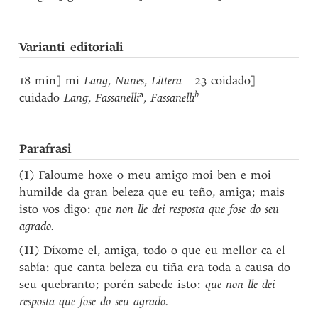
Varianti editoriali
18 min] mi
Lang
,
Nunes
,
Littera
23 coidado]
a
b
cuidado
Lang
,
Fassanelli
,
Fassanelli
Parafrasi
(
I
) Faloume hoxe o meu amigo moi ben e moi
humilde da gran beleza que eu teño, amiga; mais
isto vos digo:
que non lle dei resposta que fose do seu
agrado.
(
II
) Díxome el, amiga, todo o que eu mellor ca el
sabía: que canta beleza eu tiña era toda a causa do
seu quebranto; porén sabede isto:
que non lle dei
resposta que fose do seu agrado.