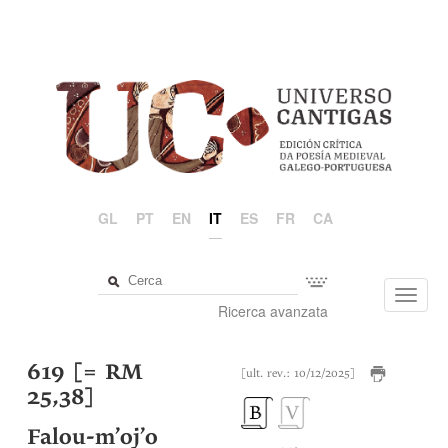
GL
PT
EN
IT
ES
FR
CA
Toggl
Ricerca avanzata
navig
619 [= RM
[ult. rev.: 10/12/2025]
25,38]
Falou-m’oj’o