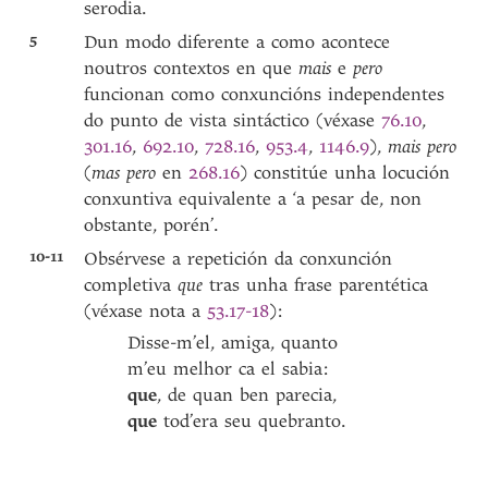
serodia.
5
Dun modo diferente a como acontece
noutros contextos en que
mais
e
pero
funcionan como conxuncións independentes
do punto de vista sintáctico (véxase
76.10
,
301.16
,
692.10
,
728.16
,
953.4
,
1146.9
),
mais pero
(
mas pero
en
268.16
) constitúe unha locución
conxuntiva equivalente a ‘a pesar de, non
obstante, porén’.
10-11
Obsérvese a repetición da conxunción
completiva
que
tras unha frase parentética
(véxase nota a
53.17-18
):
Disse-m’el, amiga, quanto
m’eu melhor ca el sabia:
que
, de quan ben parecia,
que
tod’era seu quebranto.