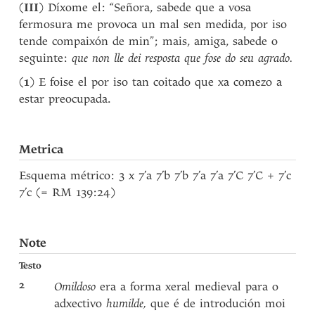
(
III
) Díxome el: “Señora, sabede que a vosa
fermosura me provoca un mal sen medida, por iso
tende compaixón de min”; mais, amiga, sabede o
seguinte:
que non lle dei resposta que fose do seu agrado.
(
1
) E foise el por iso tan coitado que xa comezo a
estar preocupada.
Metrica
Esquema métrico: 3 x 7’a 7’b 7’b 7’a 7’a 7’C 7’C + 7’c
7’c (= RM 139:24)
Note
Testo
2
Omildoso
era a forma xeral medieval para o
adxectivo
humilde,
que é de introdución moi