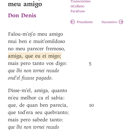
Transcricións
meu amigo
UCollatio
Paráfrase
Don Denis
Precedente
Successivo
Falou-m’oj’o
meu
amigo
mui
ben
e
muit’omildoso
no
meu
parecer
fremoso
,
amiga
,
que
eu
ei
migo
;
mais
pero
tanto
vos
digo
:
5
que
lhi
non
tornei
recado
ond’el
ficasse
pagado
.
Disse-m’el
,
amiga
,
quanto
m’eu
melhor
ca
el
sabia
:
que
,
de
quan
ben
parecia
,
10
que
tod’era
seu
quebranto
;
mais
pero
sabede
tanto
:
que
lhi
non
tornei
recado