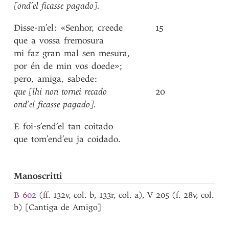
[ond’el
ficasse
pagado]
.
Disse-m’el
:
«Senhor
,
creede
15
que
a
vossa
fremosura
mi
faz
gran
mal
sen
mesura
,
por
én
de
min
vos
doede»
;
pero
,
amiga
,
sabede
:
que
[lhi
non
tornei
recado
20
ond’el
ficasse
pagado]
.
E
foi-s’end’el
tan
coitado
que
tom’end’eu
ja
coidado
.
Manoscritti
B 602
(ff. 132v, col. b, 133r, col. a), V 205 (f. 28v, col.
b) [Cantiga de Amigo]