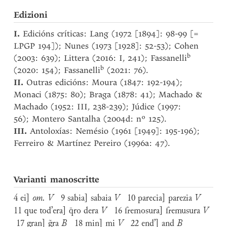
Edizioni
I.
Edicións críticas: Lang (1972 [1894]: 98-99 [=
LPGP 194]); Nunes (1973 [1928]: 52-53); Cohen
b
(2003: 639); Littera (2016: I, 241); Fassanelli
b
(2020: 154); Fassanelli
(2021: 76).
II.
Outras edicións: Moura (1847: 192-194);
Monaci (1875: 80); Braga (1878: 41); Machado &
Machado (1952: III, 238-239); Júdice (1997:
56); Montero Santalha (2004d: nº 125).
III.
Antoloxías: Nemésio (1961 [1949]: 195-196);
Ferreiro & Martínez Pereiro (1996a: 47).
Varianti manoscritte
4 ei]
om. V
9 sabia] sabaia
V
10 parecia] parezia
V
11 que tod’era] q̄ro dera
V
16 fremosura] fremusura
V
17 gran] g̃ra
B
18 min] mi
V
22 end’] and
B