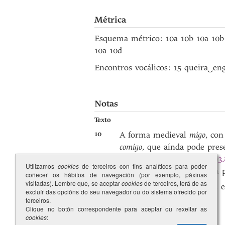
Métrica
Esquema métrico: 10a 10b 10a 10b
10a 10d
Encontros vocálicos: 15 queira
‿
en
Notas
Texto
10
A forma medieval
migo
, con
comigo
, que aínda pode pres
e
26
,
1099.19
,
1234.20
,
1303.
Utilizamos
cookies
de terceiros con fins analíticos para poder
aparece nesta composición 
coñecer os hábitos de navegación (por exemplo, páxinas
visitadas). Lembre que, se aceptar
cookies
de terceiros, terá de as
27
A diferenza dos anteriores
excluír das opcións do seu navegador ou do sistema ofrecido por
terceiros.
Clique no botón correspondente para aceptar ou rexeitar as
cookies
: