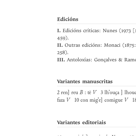
Edicións
I.
Edicións críticas: Nunes (1973 
459).
II.
Outras edicións: Monaci (1875
258).
III.
Antoloxías: Gonçalves & Ramos
Variantes manuscritas
2 ren] reu
B
: tē
V
3 lh’ouça ] lhou
faza
V
10 con mig’e] comigue
V
18 
Variantes editoriais