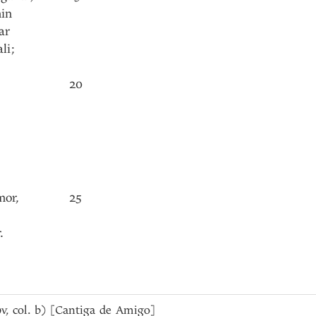
in
ar
ali
;
20
mor
,
25
r
.
99v, col. b) [Cantiga de Amigo]