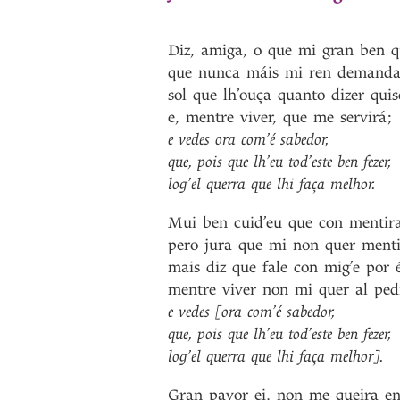
Diz
,
amiga
,
o
que
mi
gran
ben
q
que
nunca
máis
mi
ren
demanda
sol
que
lh’ouça
quanto
dizer
quis
e
,
mentre
viver
,
que
me
servirá
;
e
vedes
ora
com’é
sabedor
,
que
,
pois
que
lh’eu
tod’este
ben
fezer
,
log’el
querra
que
lhi
faça
melhor
.
Mui
ben
cuid’eu
que
con
mentir
pero
jura
que
mi
non
quer
menti
mais
diz
que
fale
con
mig’e
por
mentre
viver
non
mi
quer
al
ped
e
vedes
[ora
com’é
sabedor
,
que
,
pois
que
lh’eu
tod’este
ben
fezer
,
log’el
querra
que
lhi
faça
melhor]
.
Gran
pavor
ei
,
non
me
queira
e