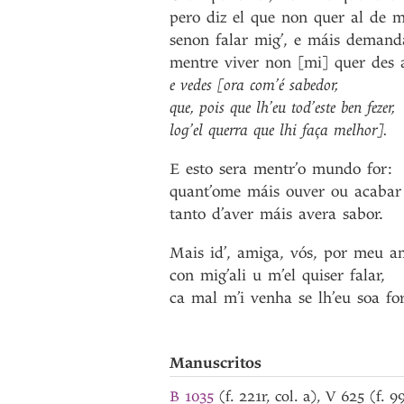
pero
diz
el
que
non
quer
al
de
m
senon
falar
mig’
,
e
máis
demand
mentre
viver
non
[mi]
quer
des
e
vedes
[ora
com’é
sabedor
,
que
,
pois
que
lh’eu
tod’este
ben
fezer
,
log’el
querra
que
lhi
faça
melhor]
.
E
esto
sera
mentr’o
mundo
for
:
quant’ome
máis
ouver
ou
acabar
tanto
d’aver
máis
avera
sabor
.
Mais
id’
,
amiga
,
vós
,
por
meu
a
con
mig’ali
u
m’el
quiser
falar
,
ca
mal
m’i
venha
se
lh’eu
soa
fo
Manuscritos
B 1035
(f. 221r, col. a), V 625 (f. 