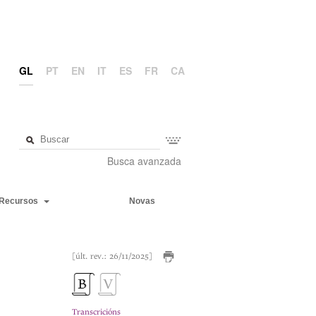
GL
PT
EN
IT
ES
FR
CA
Busca avanzada
Recursos
Novas
[últ. rev.: 26/11/2025]
Transcricións