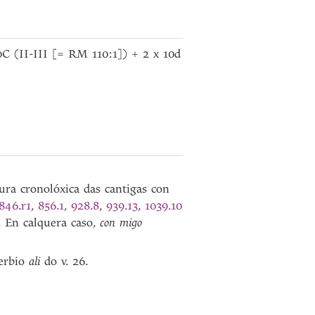
C (II-III [= RM 110:1]) + 2 x 10d
tura cronolóxica das cantigas con
846
.
r1
,
856.1
,
928.8
,
939.13
,
1039.10
. En calquera caso,
con migo
erbio
ali
do v. 26.