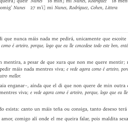
ueira] queir’
Nunes
16 min] mi
Nunes
,
Rodríguez
18 mentre
comig’
Nunes
27 m’i] mi
Nunes
,
Rodríguez
,
Cohen
,
Littera
i que nunca máis nada me pedirá, unicamente que escoite 
 como é arteiro, porque, logo que eu lle concedese todo este ben, ent
 mentira, a pesar de que xura que non me quere mentir; ma
pedir máis nada mentres viva;
e vede agora como é arteiro, porq
utro mellor.
a enganar–, aínda que el di que non quere de min outra c
mentres viva;
e vede agora como é arteiro, porque, logo que eu lle 
o exista: canto un máis teña ou consiga, tanto desexo terá 
amor, comigo alí onde el me queira falar, pois maldita sexa 