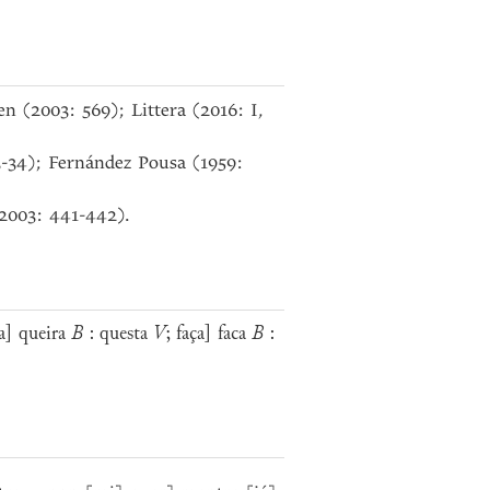
n (2003: 569); Littera (2016: I,
-34); Fernández Pousa (1959:
(2003: 441-442).
] queira
B
: questa
V
; faça] faca
B
: