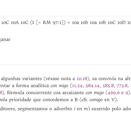
 10C 10A 10C (I [= RM 97:1]) + 10a 10b 10a 10b 10C 10D 10
ganar
 algunhas variantes (véxase nota a
10.18
), xa convivía na al
entar a forma analítica
con migo
(
11.24
,
584.14
,
585.8
,
773.8
,
8
), fórmula concorrente coa arcaizante
con mego
(
469.6
e
9
)
pola prioridade que concedemos a B (cfr.
comigo
en V).
 editores, segmentamos o adverbio
i
en
m’i
suxerido polo adv