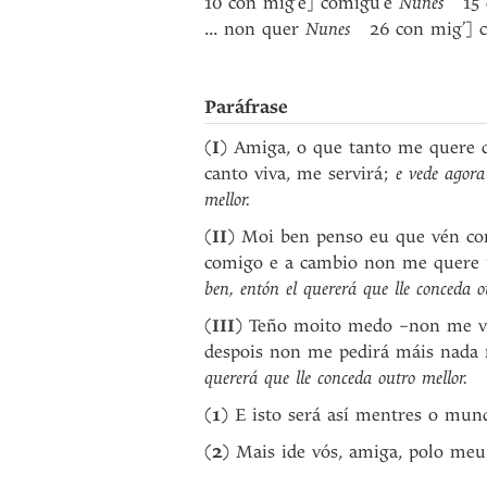
10 con mig’e] comigu’e
Nunes
15 q
... non quer
Nunes
26 con mig’] 
Paráfrase
(
I
) Amiga, o que tanto me quere d
canto viva, me servirá;
e vede agora
mellor.
(
II
) Moi ben penso eu que vén con
comigo e a cambio non me quere 
ben, entón el quererá que lle conceda o
(
III
) Teño moito medo –non me vai
despois non me pedirá máis nada 
quererá que lle conceda outro mellor.
(
1
) E isto será así mentres o mund
(
2
) Mais ide vós, amiga, polo meu 