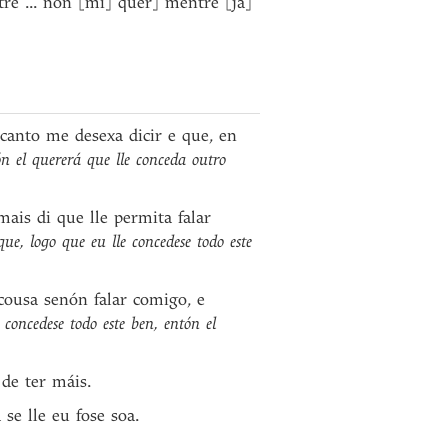
 ... non [mi] quer] mentre [já]
canto me desexa dicir e que, en
ón el quererá que lle conceda outro
is di que lle permita falar
ue, logo que eu lle concedese todo este
ousa senón falar comigo, e
concedese todo este ben, entón el
de ter máis.
se lle eu fose soa.