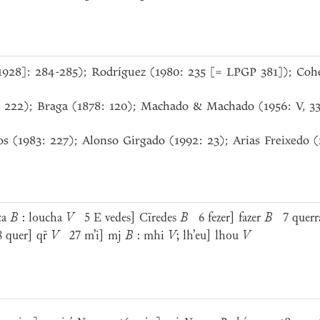
[1928]: 284-285); Rodríguez (1980: 235 [= LPGP 381]); Cohe
: 222); Braga (1878: 120); Machado & Machado (1956: V, 33
 (1983: 227); Alonso Girgado (1992: 23); Arias Freixedo 
ca
B
: loucha
V
5 E vedes] Cĩredes
B
6 fezer] fazer
B
7 querra
quer] qr̃
V
27 m’i] mj
B
: mhi
V
; lh’eu] lhou
V