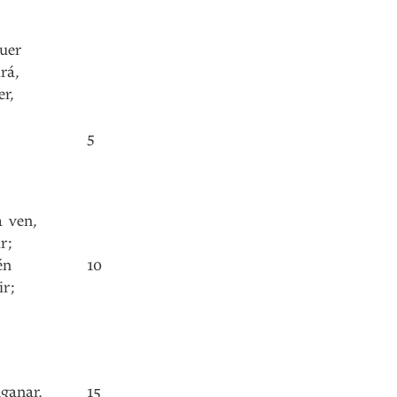
uer
rá
,
er
,
5
a
ven
,
r
;
én
10
ir
;
nganar
,
15