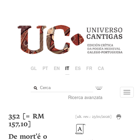
GL
PT
EN
IT
ES
FR
CA
Toggl
Ricerca avanzata
navig
352 [= RM
[ult. rev.: 23/01/2026]
157,10]
De mort’é o