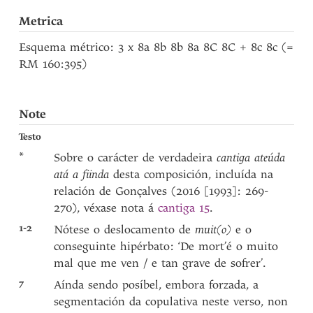
Metrica
Esquema métrico: 3 x 8a 8b 8b 8a 8C 8C + 8c 8c (=
RM 160:395)
Note
Testo
*
Sobre o carácter de verdadeira
cantiga ateúda
atá a fiinda
desta composición, incluída na
relación de Gonçalves (2016 [1993]: 269-
270), véxase nota á
cantiga 15
.
1-2
Nótese o deslocamento de
muit(o)
e o
conseguinte hipérbato: ‘De mort’é o muito
mal que me ven / e tan grave de sofrer’.
7
Aínda sendo posíbel, embora forzada, a
segmentación da copulativa neste verso, non