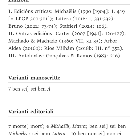
I.
Edicións críticas: Michaëlis (1990 [1904]: I, 419
[= LPGP 300-301]); Littera (2016: I, 331-332);
Bruno (2022: 73-74); Staffieri (2024: 106).
II.
Outras edicións: Carter (2007 [1941]: 126-127);
Machado & Machado (1960: VII, 32-33); Arbor
Aldea (2016b); Rios Milhám (2018b: III, nº 352).
III.
Antoloxías: Gonçalves & Ramos (1983: 216).
Varianti manoscritte
7 ben sei] sei ben
A
Varianti editoriali
7 morte] mort’; e
Michaëlis
,
Littera
; ben sei] sei ben
Michaëlis
: sei bem
Littera
10 ben non ei] non ei