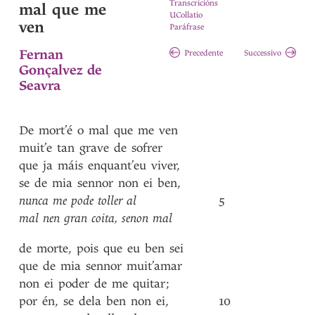
Transcricións
mal que me
UCollatio
ven
Paráfrase
Fernan
Precedente
Successivo
Gonçalvez de
Seavra
De
mort’é
o
mal
que
me
ven
muit’e
tan
grave
de
sofrer
que
ja
máis
enquant’eu
viver
,
se
de
mia
sennor
non
ei
ben
,
nunca
me
pode
toller
al
5
mal
nen
gran
coita
,
senon
mal
de
morte
,
pois
que
eu
ben
sei
que
de
mia
sennor
muit’amar
non
ei
poder
de
me
quitar
;
por
én
,
se
dela
ben
non
ei
,
10