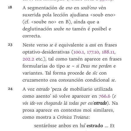
18
A segmentación de
eno
en
soub’eno
vén
suxerida pola lección ajudiana <soub eno>
(cf. <soube no> en B), aínda que a
deglutinación
soube no
tamén é posíbel e
correcta.
23
Neste verso
se
é
equivalente a
assi
en frases
optativo-desiderativas (
100.1
,
177.10
,
188.11
,
202.2
etc.), tal como tamén aparece en frases
formularias do tipo
se ~ si Deus me perdon
e
variantes. Tal forma procede de
sīc
con
cruzamento coa conxunción condicional
se
.
24
A voz
estrado
‘peza de mobiliario utilizada
como asento’ só volve aparecer en
766.6
(
e
vós ide-vos chegando lá todas per ess’
estrado
). Na
prosa aparece en contextos moi similares,
como mostra a
Crónica Troiana
:
sentárõsse anbos en
estrado
... Et
hu͂