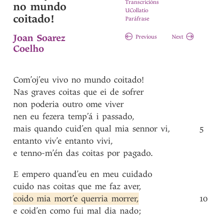
Transcricións
no mundo
UCollatio
coitado!
Paráfrase
Joan Soarez
Previous
Next
Coelho
Com’oj’eu
vivo
no
mundo
coitado!
Nas
graves
coitas
que
ei
de
sofrer
non
poderia
outro
ome
viver
nen
eu
fezera
temp’á
i
passado
,
mais
quando
cuid’en
qual
mia
sennor
vi
,
5
entanto
viv’e
entanto
vivi
,
e
tenno-m’én
das
coitas
por
pagado
.
E
empero
quand’eu
en
meu
cuidado
cuido
nas
coitas
que
me
faz
aver
,
coido
mia
mort’e
querria
morrer
,
10
e
coid’en
como
fui
mal
dia
nado
;