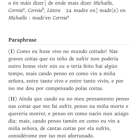
o én máis dizer] de ende mais dizer
Michaëlis
,
a
b
Correia
,
Correia
,
Littera
24 madre en] madr(e) en
a
Michaëlis
: madr’en
Correia
Paraphrase
(
I
) Como eu hoxe vivo no mundo coitado! Nas
graves coitas que eu teño de sufrir non podería
outro home vivir nin eu o tería feito hai algún
tempo, mais cando penso en como vin a miña
señora, entre tanto vivo e entre tanto vivín, e por
iso me dou por compensado polas coitas.
(
II
) Aínda que cando eu no meu pensamento penso
nas coitas que me fai sufrir, penso na miña morte e
querería morrer, e penso en como nacín nun aciago
día; mais, cando penso tamén en como eu vin a
miña señora, de cantas coitas por ela sufrín,
considérome por iso moi afortunado.