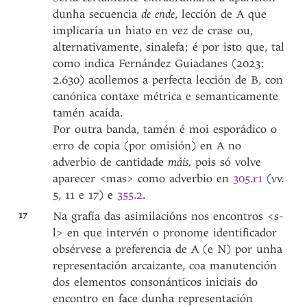
dunha secuencia
de ende
, lección de A que
implicaría un hiato en vez de crase ou,
alternativamente, sinalefa; é por isto que, tal
como indica Fernández Guiadanes (2023:
2.630) acollemos a perfecta lección de B, con
canónica contaxe métrica e semanticamente
tamén acaída.
Por outra banda, tamén é moi esporádico o
erro de copia (por omisión) en A no
adverbio de cantidade
máis,
pois só volve
aparecer <mas> como adverbio en
305.r1
(vv.
5, 11 e 17) e
355.2
.
17
Na grafía das asimilacións nos encontros <s-
l> en que intervén o pronome identificador
obsérvese a preferencia de A (e N) por unha
representación arcaizante, coa manutención
dos elementos consonánticos iniciais do
encontro en face dunha representación