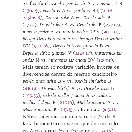
gráfico-fonética
-l-
:
pois-la vir
A vs.
poi-la vir
B
(
136.19
),
pois-la vi
A vs.
poi-la vi
B (
174.18
,
275bis.8
),
Deus-lo sabe
A vs.
Deu-lo sabe
B
(
177.3
),
Deus-la fezo
A vs.
Deu-la fez
B (
277.17
),
mais-lo poder
A vs.
mai-lo poder
BB’V (
901.10
),
bẽeiga Deus-la sennor
A vs.
beenga Deus a senhor
B’V (
901.26
),
Depois-lo tiv’eu guisado
B vs.
Depoi-lo tiv’eu guisado
V (
1123.17
),
miraremos-las
ondas
N vs.
miraremo-las ondas
BV (
1297.r
).
Mais tamén se rexistra variación inversa ou
diverxencias dentro do mesmo cancioneiro:
poi-la cinta achei
B’V vs.
pois-la cint’achei
B
(
48.14
),
Deu-los leix(e)
A vs.
Deus-los leixe
B
(
199.33
),
sode-la mellor / dona
A vs.
sodes a
melhor / dona
B (
217.10
),
Mai-la mesura
A vs.
Mais a mesura
B (
217.15
). Cfr. nota a
965.11
.
Nótese, ademais, como a variante
fez
de B
faría hipométrico o verso, que foi corrixido
en A coa forma
fezo
(véxase nota a
53.16
).