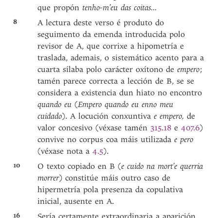
que propón
tenho-m’eu das coitas...
8
A lectura deste verso é produto do
seguimento da emenda introducida polo
revisor de A, que corrixe a hipometría e
traslada, ademais, o sistemático acento para a
cuarta sílaba polo carácter oxítono de
empero
;
tamén parece correcta a lección de B, se se
considera a existencia dun hiato no encontro
quando eu
(
Empero quando eu enno meu
cuidado
). A locución conxuntiva
e empero,
de
valor concesivo (véxase tamén
315.18
e
407.6
)
convive no corpus coa máis utilizada
e pero
(véxase nota a
4.5
).
10
O texto copiado en B (
e cuido na mort’e querria
morrer
) constitúe máis outro caso de
hipermetría pola presenza da copulativa
inicial, ausente en A.
16
Sería certamente extraordinaria a aparición