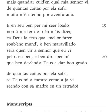
mais
quand’ar
cuid’en
qual
mia
sennor
vi
,
de
quantas
coitas
por
ela
sofri
muito
m’én
tenno
por
aventurado
.
E
en
seu
ben
per
mí
seer
loado
15
non
á
mester
de
o
én
máis
dizer
,
ca
Deus-la
fezo
qual
mellor
fazer
soub’eno
mund’
,
e
ben
maravillado
sera
quen
vir
a
sennor
que
eu
vi
pelo
seu
ben
,
e
ben
dira
per
mí
20
que
ben
dev’end’a
Deus
a
dar
bon
grado
de
quantas
coitas
por
ela
sofri
,
se
Deus
mi-a
mostre
como
a
ja
vi
seendo
con
sa
madre
en
un
estrado!
Manuscripts