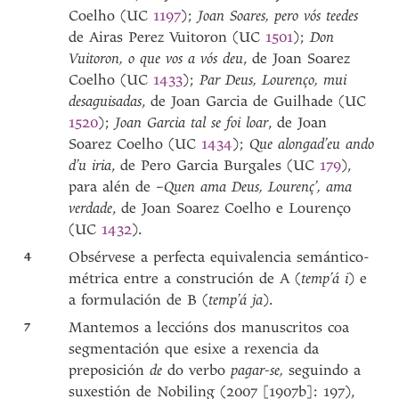
Coelho (UC
1197
);
Joan Soares, pero vós teedes
de Airas Perez Vuitoron (UC
1501
);
Don
Vuitoron, o que vos a vós deu
, de Joan Soarez
Coelho (UC
1433
);
Par Deus, Lourenço, mui
desaguisadas
, de Joan Garcia de Guilhade (UC
1520
);
Joan Garcia tal se foi loar
, de Joan
Soarez Coelho (UC
1434
);
Que alongad’eu ando
d’u iria
, de Pero Garcia Burgales (UC
179
),
para alén de
–Quen ama Deus, Lourenç’, ama
verdade
, de Joan Soarez Coelho e Lourenço
(UC
1432
).
4
Obsérvese a perfecta equivalencia semántico-
métrica entre a construción de A (
temp’á i
) e
a formulación de B (
temp’á ja
).
7
Mantemos a leccións dos manuscritos coa
segmentación que esixe a rexencia da
preposición
de
do verbo
pagar-se,
seguindo a
suxestión de Nobiling (2007 [1907b]: 197),