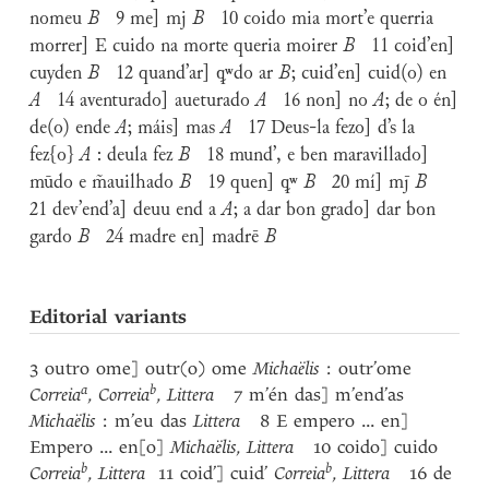
nomeu
B
9 me] mj
B
10 coido mia mort’e querria
morrer] E cuido na morte queria moirer
B
11 coid’en]
cuyden
B
12 quand’ar]
ꝙ
ʷdo ar
B
; cuid’en] cuid(o) en
A
14 aventurado] aueturado
A
16 non] no
A
; de o én]
de(o) ende
A
; máis] mas
A
17 Deus-la fezo] d’s la
fez{o}
A
: deula fez
B
18 mund’, e ben maravillado]
mūdo e m̃auilhado
B
19 quen] ꝙʷ
B
20 mí] mj̄
B
21 dev’end’a] deuu end a
A
; a dar bon grado] dar bon
gardo
B
24 madre en] madrē
B
Editorial variants
3 outro ome] outr(o) ome
Michaëlis
: outr’ome
a
b
Correia
,
Correia
,
Littera
7 m’én das] m’end’as
Michaëlis
: m’eu das
Littera
8 E empero ... en]
Empero ... en[o]
Michaëlis
,
Littera
10 coido] cuido
b
b
Correia
,
Littera
11 coid’] cuid’
Correia
,
Littera
16 de