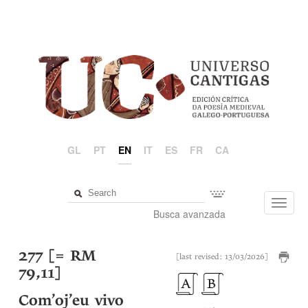
GL
PT
EN
IT
ES
FR
CA
Toggl
Busca avanzada
navig
277 [= RM
[last revised: 13/03/2026]
79,11]
Com’oj’eu vivo