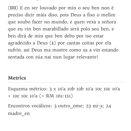
(
III
) E en ser louvado por min o seu ben non é
preciso dicir máis diso, pois Deus a fixo o mellor
que soubo facer no mundo, e quen vexa a señora
que eu vin ben marabillado será polo seu ben, e
ben dirá de min que ben debo por iso estar
agradecido a Deus (
1
) por cantas coitas por ela
sufrín, así Deus ma mostre como xa a vin estando
sentada con súa nai nun lugar relevante!
Metrics
Esquema métrico: 3 x 10’a 10b 10b 10’a 10c 10c 10’a
+ 10c 10c 10’a (= RM 161:151)
Encontros vocálicos: 3 outro
‿
ome; 23
; 24
mi-‿a
madre
‿
en