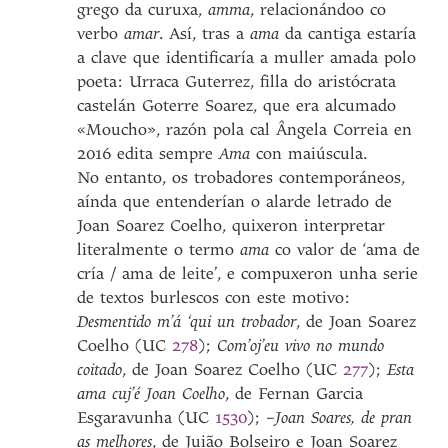
grego da curuxa,
amma
, relacionándoo co
verbo
amar
. Así, tras a
ama
da cantiga estaría
a clave que identificaría a muller amada polo
poeta: Urraca Guterrez, filla do aristócrata
castelán Goterre Soarez, que era alcumado
«Moucho», razón pola cal Ângela Correia en
2016 edita sempre
Ama
con maiúscula.
No entanto, os trobadores contemporáneos,
aínda que entenderían o alarde letrado de
Joan Soarez Coelho, quixeron interpretar
literalmente o termo
ama
co valor de ‘ama de
cría / ama de leite’, e compuxeron unha serie
de textos burlescos con este motivo:
Desmentido m’á ‘qui un trobador
, de Joan Soarez
Coelho (UC
278
);
Com’oj’eu vivo no mundo
coitado
, de Joan Soarez Coelho (UC
277
);
Esta
ama cuj’é Joan Coelho
, de Fernan Garcia
Esgaravunha (UC
1530
);
–Joan Soares, de pran
as melhores
, de Juião Bolseiro e Joan Soarez