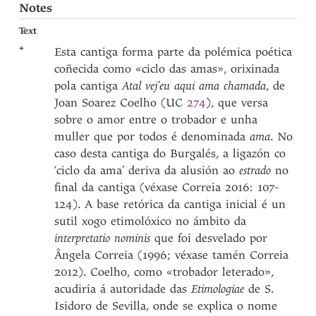
Notes
Text
*
Esta cantiga forma parte da polémica poética
coñecida como «ciclo das amas», orixinada
pola cantiga
Atal vej’eu aqui ama chamada
, de
Joan Soarez Coelho (UC
274
), que versa
sobre o amor entre o trobador e unha
muller que por todos é denominada
ama
. No
caso desta cantiga do Burgalés, a ligazón co
‘ciclo da ama’ deriva da alusión ao
estrado
no
final da cantiga (véxase Correia 2016: 107-
124). A base retórica da cantiga inicial é un
sutil xogo etimolóxico no ámbito da
interpretatio nominis
que foi desvelado por
Ângela Correia (1996; véxase tamén Correia
2012). Coelho, como «trobador leterado»,
acudiría á autoridade das
Etimologiae
de S.
Isidoro de Sevilla, onde se explica o nome