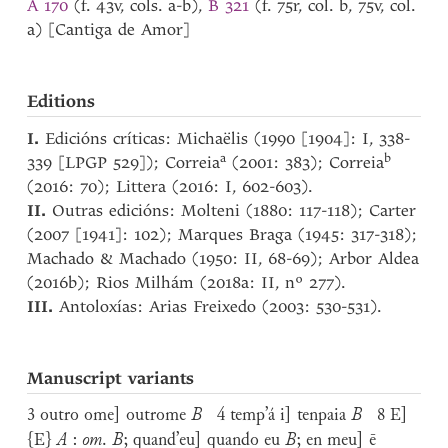
A 170
(f. 43v, cols. a-b),
B 321
(f. 75r, col. b, 75v, col.
a) [Cantiga de Amor]
Editions
I.
Edicións críticas: Michaëlis (1990 [1904]: I, 338-
a
b
339 [LPGP 529]); Correia
(2001: 383); Correia
(2016: 70); Littera (2016: I, 602-603).
II.
Outras edicións: Molteni (1880: 117-118); Carter
(2007 [1941]: 102); Marques Braga (1945: 317-318);
Machado & Machado (1950: II, 68-69); Arbor Aldea
(2016b); Rios Milhám (2018a: II, nº 277).
III.
Antoloxías: Arias Freixedo (2003: 530-531).
Manuscript variants
3 outro ome] outrome
B
4 temp’á i] tenpaia
B
8 E]
{E}
A
:
om
.
B
; quand’eu] quando eu
B
; en meu] ē