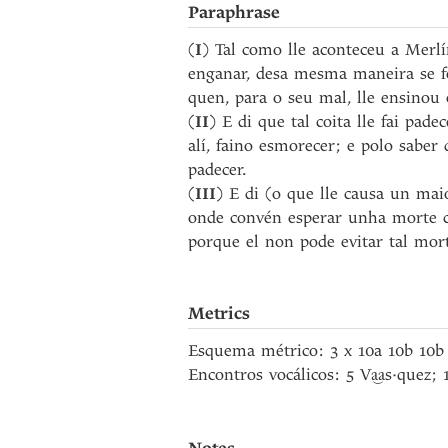
Paraphrase
(
I
) Tal como lle aconteceu a Merlí
enganar, desa mesma maneira se f
quen, para o seu mal, lle ensinou 
(
II
) E di que tal coita lle fai pa
alí, faino esmorecer; e polo saber
padecer.
(
III
) E di (o que lle causa un mai
onde convén esperar unha morte 
porque el non pode evitar tal mort
Metrics
Esquema métrico: 3 x 10a 10b 10b
Encontros vocálicos: 5 V
s·quez; 1
a͜a