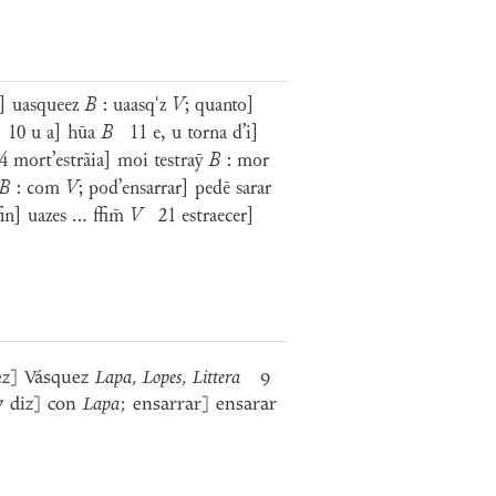
] uasqueez
B
: uaasqˈz
V
; quanto]
10 u a] hūa
B
11 e, u torna d’i]
mort’estrãia] moi testraȳ
B
: mor
B
: com
V
; pod’ensarrar] pedē sarar
n] uazes ... ffim̄
V
21 estraecer]
z] Vásquez
Lapa
,
Lopes
,
Littera
9
diz] con
Lapa
; ensarrar] ensarar