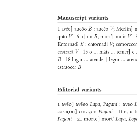
Manuscript variants
1 avẽo] aueōo
B
: aueēo
V
; Merlin]
q̄nto
V
6 o] on
B
; mort’] moir
V
8 
Entornadi
B
: entornadi
V
; esmorece
cestrarā
V
15 o ... máis ... temer] e 
B
18 logar ... atender] legor ... are
estraocer
B
Editorial variants
1 avẽo] avẽeo
Lapa
,
Pagani
: aveo
L
coraçon] curaçon
Pagani
11 e, u to
Pagani
21 morte] mort’
Lapa
,
Lop