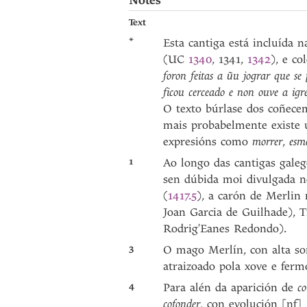
Notes
Text
*
Esta cantiga está incluída n
(UC
1340
, 1341,
1342
), e c
foron feitas a ũu jograr que se 
ficou cerceado e non ouve a igre
O texto búrlase dos coñecem
mais probabelmente existe u
expresións como
morrer
,
esm
1
Ao longo das cantigas galeg
sen dúbida moi divulgada n
(
1417.5
), a carón de Merlin
Joan Garcia de Guilhade), 
Rodrig'Eanes Redondo).
3
O mago Merlín, con alta son
atraizoado pola xove e fer
4
Para alén da aparición de
c
cofonder
, con evolución [nf] 