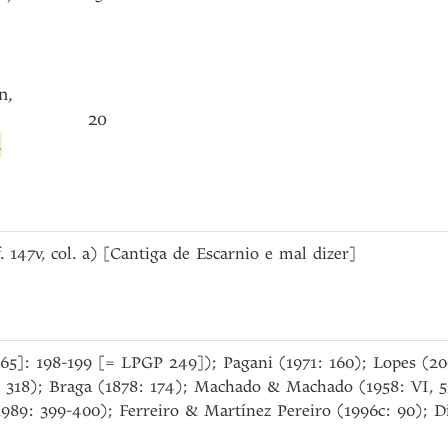
n
,
20
.
f. 147v, col. a) [Cantiga de Escarnio e mal dizer]
965]: 198-199 [= LPGP 249]); Pagani (1971: 160); Lopes (2002
 318); Braga (1878: 174); Machado & Machado (1958: VI, 5
1989: 399-400); Ferreiro & Martínez Pereiro (1996c: 90); D