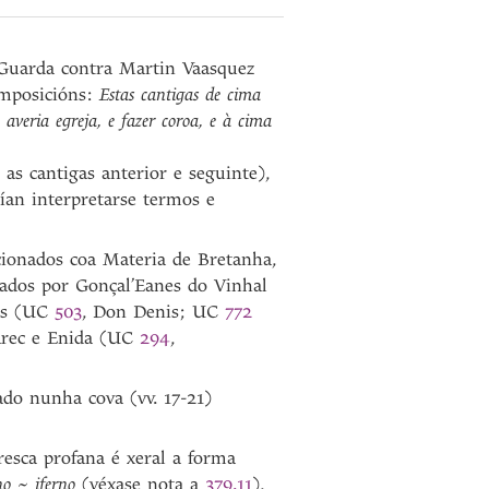
da Guarda contra Martin Vaasquez
omposicións:
Estas cantigas de cima
 averia egreja, e fazer coroa, e à cima
as cantigas anterior e seguinte),
ían interpretarse termos e
cionados coa Materia de Bretanha,
ados por Gonçal’Eanes do Vinhal
res (UC
503
, Don Denis; UC
772
Arec e Enida (UC
294
,
ado nunha cova (vv. 17-21)
resca profana é xeral a forma
rno
~
iferno
(véxase nota a
379.11
),