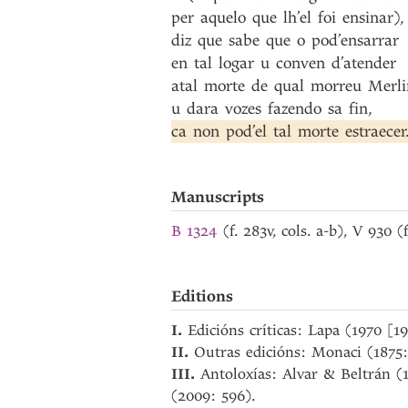
per
aquelo
que
lh’el
foi
ensinar)
,
diz
que
sabe
que
o
pod’ensarrar
en
tal
logar
u
conven
d’atender
atal
morte
de
qual
morreu
Merli
u
dara
vozes
fazendo
sa
fin
,
ca
non
pod’el
tal
morte
estraecer
Manuscripts
B 1324
(f. 283v, cols. a-b), V 930 (
Editions
I.
Edicións críticas: Lapa (1970 [1
II.
Outras edicións: Monaci (1875:
III.
Antoloxías: Alvar & Beltrán (
(2009: 596).