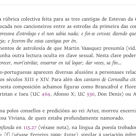
a rúbrica colectiva feita para as tres cantigas de Estevan 
olocada nos cancioneiros entre as estrofas da primeira das c
prezava d’estrologo e el non sabia nada; e foi-se cercear, dizendo que
ja; e fezeron-lhe estas cantigas por én
.
entos de astroloxía de que Martin Vaasquez presumía (vid. 
nha outra lectura oculta en clave sexual. Nesta clave poder
orecer
,
mort’estrãia
;
ensarrar en tal logar
;
dar vozes
,
sa fin
...
o-portuguesas aparecen diversas alusións a personaxes rela
os séculos XIII e XIV. Para alén dos
cantares de Cornoalha
cit
 nesta composición achamos figuras como Brancafrol e Flo
Tristan e Iseu (UC
464
, Afonso X; UC
530
, Don Denis) ou 
a polos consellos e predicións ao rei Artur, morreu encerr
mosa Viviana, de quen estaba profundamente namorado.
onfunda
en
115.27
(véxase nota), na lingua da poesía trobado
> [f] (véxase Ferreiro 1999: §101e), similar á variación
infe