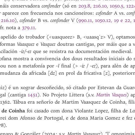
 máis conservadora
confonder
(só en
203.8
,
216.10
,
1050.5
,
122
er
aparece con frecuencia nos cancioneiros:
cofonder
A vs.
con
,
216.10
),
cofonder
B vs.
confonder
V (
990.11
,
1050.12, 19 e 22
,
Cfr. nota a
379.11
.
 apelido do trobador (<uasqueez> B, <uaasqˈz> V), optamos p
s formas
Vaasquez
e
Vasquez
doutras cantigas, por máis que a 
acilación
-iz/-ez
que se rexistra na documentación medieval.
rofana mostra a convivencia dos dous resultados iniciais do 
e ou non a metafonía por
-ī
final (>
-iz
/
-ez
), para alén de a
 mudanza da africada [dz] en prol da fricativa [z], posterio
iz) é un xograr descoñecido, só citado por Estevan da Gua
gal (cantiga
1451
). No Projeto Littera (s.v.
Martin Vasques
) a
 1362. Tábua era señorío de Martim Vaasquez de Coinha, fi
 de Coinha
foi casado com dona Violante Lopez, filha de L
l rei dom Afonso de Portogal, e de dona Maria Gomez e fez 
78).
cenaro & González (2024: s.v.
Martin Vaasquez
), “l' omonimia