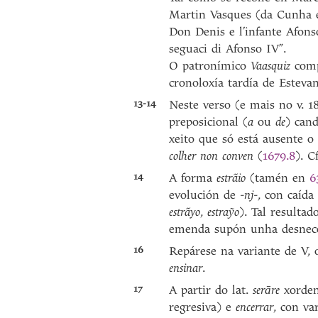
Martin Vasques (da Cunha e i
Don Denis e l’infante Afons
seguaci di Afonso IV”.
O patronímico
Vaasquiz
comp
cronoloxía tardía de Esteva
13-14
Neste verso (e mais no v. 18
preposicional (
a
ou
de
) can
xeito que só está ausente o
colher non conven
(
1679.8
). C
14
A forma
estrãio
(tamén en
6
evolución de -
nj
-, con caída
estrãyo
,
estraỹo
). Tal resultad
emenda supón unha desnecesa
16
Repárese na variante de V,
ensinar
.
17
A partir do lat.
serāre
xorden
regresiva) e
encerrar
, con va