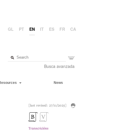
GL
PT
EN
IT
ES
FR
CA
Busca avanzada
Resources
News
[last revised: 27/11/2025]
Transcricións