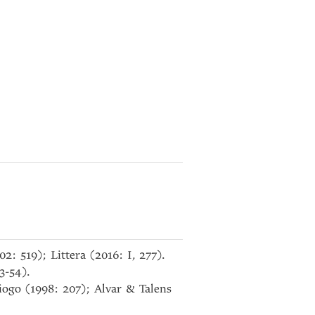
: 519); Littera (2016: I, 277).
3-54).
iogo (1998: 207); Alvar & Talens