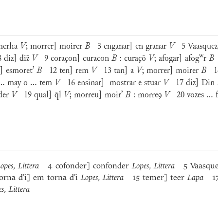
 merha
V
; morrer] moirer
B
3 enganar] en granar
V
5 Vaasquez
w
diz] diz̃
V
9 coraçon] curacon
B
: curaçō
V
; afogar] afog
r
B
r] esmoret’
B
12 ten] rem
V
13 tan] a
V
; morrer] moirer
B
14 
... may o ... tem
V
16 ensinar] mostrar ē stuar
V
17 diz] Din
nder
V
19 qual] q̄l
V
; morreu] moir’
B
: morreꝯ
V
20 vozes ... fi
opes
,
Littera
4 cofonder] confonder
Lopes
,
Littera
5 Vaasque
rna d’i] em torna d’i
Lopes
,
Littera
15 temer] teer
Lapa
17 
es
,
Littera