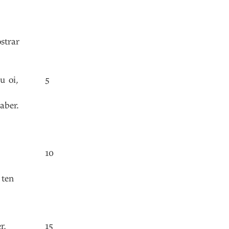
strar
eu
oi
,
5
saber
.
10
ten
r
,
15