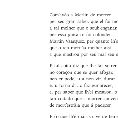
Com’avẽo
a
Merlin
de
morrer
per
seu
gran
saber
,
que
el
foi
mo
a
tal
molher
que
o
soub’enganar
,
per
essa
guisa
se
foi
cofonder
Martin
Vaasquez
,
per
quanto
lh’
que
o
ten
mort’ũa
molher
assi
,
a
que
mostrou
por
seu
mal
seu
E
tal
coita
diz
que
lhe
faz
sofrer
no
coraçon
que
se
quer
afogar
,
nen
er
pode
,
u
a
non
vir
,
durar
e
,
u
torna
d’i
,
o
faz
esmorecer
;
e
,
per
saber
que
lh’el
mostrou
,
o
tan
coitado
que
a
morrer
conven
de
mort’estrãia
que
á
padecer
.
E
(o
que
lh’é
máis
grave
de
teme