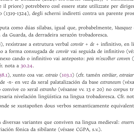
l priore) potrebbero cosl essere state utilizzate per dirigere
o (1319-1324), degli scherni indiretti contra un parente pro
uta como dúas sílabas, igual que, probabelmente,
Vaasquez
n da Guarda, da derradeira xerazón trobadoresca.
), rexístrase a estrutura verbal
conviir
+
de
+ infinitivo, en 
do a forma conxugada de
conviir
vai seguida de infinitivo (v
 nexo cando o infinitivo vai anteposto:
pois m’escolher conven
(
fr. nota a
30.24
.
38.1
), xunto coa var.
estraio
(
103.1
) (cfr. tamén
estrãiar
,
estraiar
 de -
n
- en vez da xeral palatalización da base
extraneum
(véx
o convive co xeral
estranho
(véxanse vv. 13 e 20) no corpus t
ria nivelación lingüística na lingua trobadoresca. Cfr. no
 onde se xustapoñen dous verbos semanticamente equivalent
 diversas variantes que conviven na lingua medieval:
enserr
riación fónica da sibilante (véxase CGPA, s.v.).