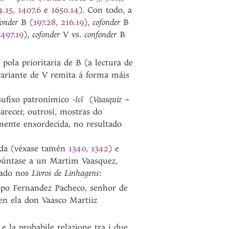
4.15
,
1407.6
e
1650.14
). Con todo, a
fonder
B (
197.28
,
216.19
),
cofonder
B
1497.19
),
cofonder
V vs.
confonder
B
ola prioritaria de B (a lectura de
variante de V remita á forma máis
sufixo patronímico -
ĭcī
(
Vaasquiz
~
parecer, outrosí, mostras do
rmente enxordecida, no resultado
rda (véxase tamén
1340
,
1342
) e
púntase a un Martim Vaasquez,
liado nos
Livros de Linhagens
:
opo Fernandez Pacheco, senhor de
en ela don Vaasco Martiiz
 e la probabile relazione tra i due