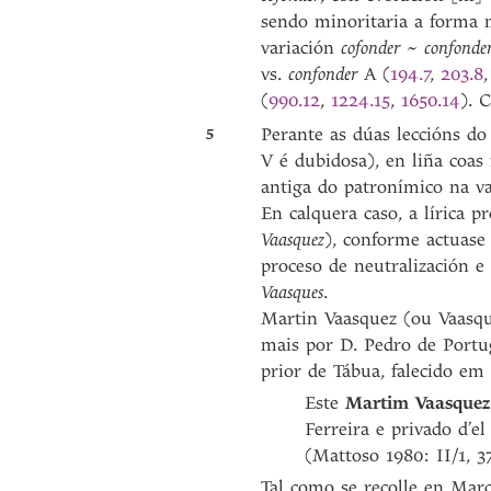
sendo minoritaria a forma
variación
cofonder
~
confond
vs.
confonder
A (
194.7
,
203.8
(
990.12
,
1224.15
,
1650.14
). 
5
Perante as dúas leccións do
V é dubidosa), en liña coa
antiga do patronímico na v
En calquera caso, a lírica p
Vaasquez
), conforme actuas
proceso de neutralización e
Vaasques
.
Martin Vaasquez (ou Vaasqu
mais por D. Pedro de Portu
prior de Tábua, falecido em
Este
Martim Vaasquez
Ferreira e privado d’e
(Mattoso 1980: II/1, 3
Tal como se recolle en Mar