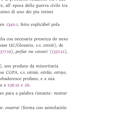
, all' epoca della guerra civile tra
ssimo di uno dei piu intimi
en
1340.1
, feito explicábel pola
liña coa necesaria presenza do nexo
éxase UC/Glosario, s.v.
conviir
), de
377.19
),
perfiar me conven!
(
1337.21
),
), son produto da minoritaria
ase CGPA, s.v.
estraio
,
estrãio
,
estrayo
,
robadoresco profano, e a súa
ta a
236.15 e 26
.
es para a palabra rimante:
mostrar
ar
,
ensarrar
(forma con asimilación