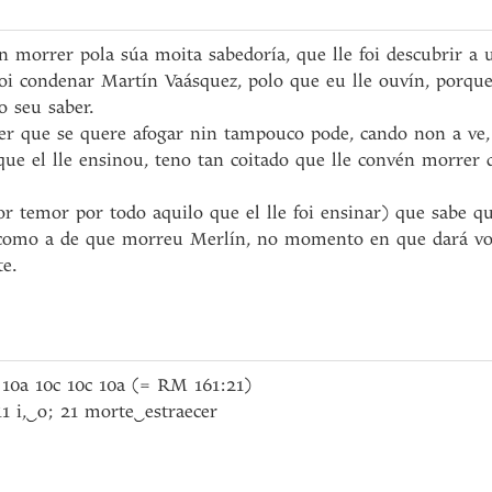
n morrer pola súa moita sabedoría, que lle foi descubrir a
oi condenar Martín Vaásquez, polo que eu lle ouvín, porqu
o seu saber.
decer que se quere afogar nin tampouco pode, cando non a ve,
 que el lle ensinou, teno tan coitado que lle convén morrer
or temor por todo aquilo que el lle foi ensinar) que sabe q
como a de que morreu Merlín, no momento en que dará voce
e.
 10a 10c 10c 10a (= RM 161:21)
1 i,
‿
o; 21 morte
‿
estraecer