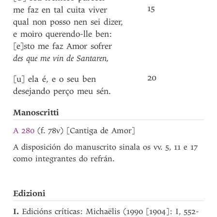
15
me
faz
en
tal
cuita
viver
qual
non
posso
nen
sei
dizer
,
e
moiro
querendo-lle
ben
:
[e]sto
me
faz
Amor
sofrer
des
que
me
vin
de
Santaren
,
20
[u]
ela
é
,
e
o
seu
ben
desejando
perço
meu
sén
.
Manoscritti
A 280
(f. 78v) [Cantiga de Amor]
A disposición do manuscrito sinala os vv. 5, 11 e 17
como integrantes do refrán.
Edizioni
I.
Edicións críticas: Michaëlis (1990 [1904]: I, 552-