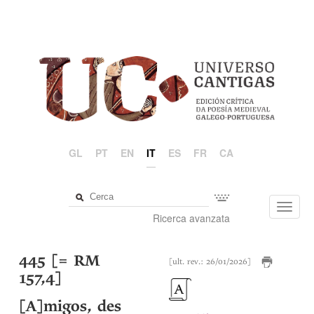
GL
PT
EN
IT
ES
FR
CA
Toggl
Ricerca avanzata
navig
445 [= RM
[ult. rev.: 26/01/2026]
157,4]
[A]migos, des