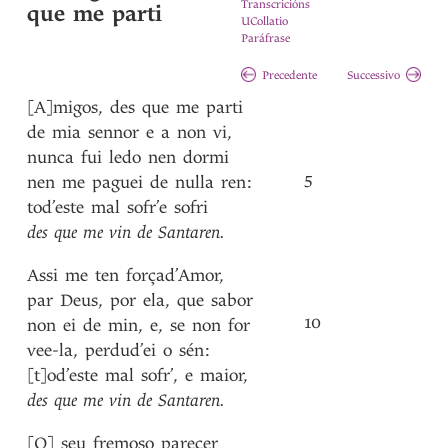
Transcricións
que me parti
UCollatio
Paráfrase
Precedente
Successivo
[A]migos
,
des
que
me
parti
de
mia
sennor
e
a
non
vi
,
nunca
fui
ledo
nen
dormi
5
nen
me
paguei
de
nulla
ren
:
tod’este
mal
sofr’e
sofri
des
que
me
vin
de
Santaren
.
Assi
me
ten
forçad’Amor
,
par
Deus
,
por
ela
,
que
sabor
10
non
ei
de
min
,
e
,
se
non
for
vee-la
,
perdud’ei
o
sén
:
[t]od’este
mal
sofr’
,
e
maior
,
des
que
me
vin
de
Santaren
.
[O]
seu
fremoso
parecer