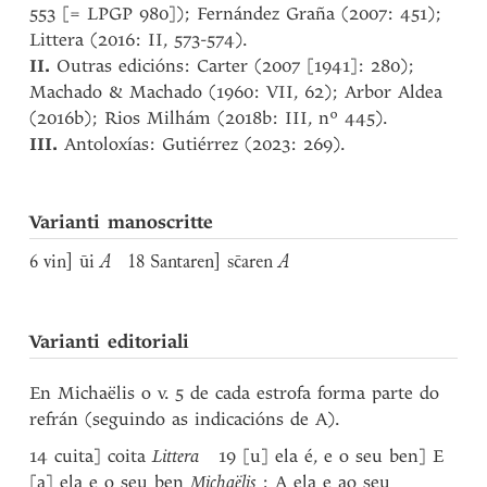
553 [= LPGP 980]); Fernández Graña (2007: 451);
Littera (2016: II, 573-574).
II.
Outras edicións: Carter (2007 [1941]: 280);
Machado & Machado (1960: VII, 62); Arbor Aldea
(2016b); Rios Milhám (2018b: III, nº 445).
III.
Antoloxías: Gutiérrez (2023: 269).
Varianti manoscritte
6 vin] ūi
A
18 Santaren] sc̄aren
A
Varianti editoriali
En Michaëlis o v. 5 de cada estrofa forma parte do
refrán (seguindo as indicacións de A).
14 cuita] coita
Littera
19 [u] ela é, e o seu ben] E
[a] ela e o seu ben
Michaëlis
:
A ela e ao seu