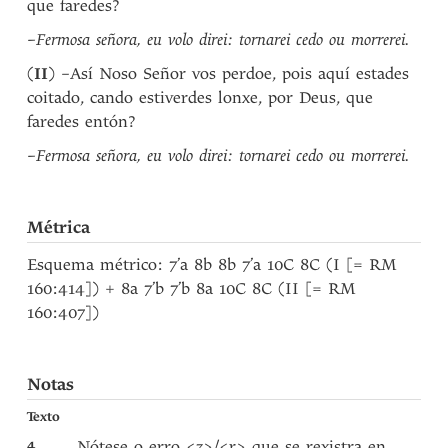
que faredes?
–Fermosa señora, eu volo direi: tornarei cedo ou morrerei.
(
II
) –Así Noso Señor vos perdoe, pois aquí estades
coitado, cando estiverdes lonxe, por Deus, que
faredes entón?
–Fermosa señora, eu volo direi: tornarei cedo ou morrerei.
Métrica
Esquema métrico: 7’a 8b 8b 7’a 10C 8C (I [= RM
160:414]) + 8a 7’b 7’b 8a 10C 8C (II [= RM
160:407])
Notas
Texto
4
Nótese o erro <z>/<r> que se rexistra en