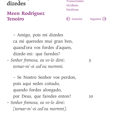
Transcricións
dizedes
UCollatio
Paráfrase
Meen Rodriguez
Tenoiro
Anterior
Seguinte
–
Amigo
,
pois
mi
dizedes
ca
mi
queredes
mui
gran
ben
,
quand’ora
vos
fordes
d’aquen
,
dizede-mi
:
que
faredes?
–
Senhor
fremosa
,
eu
vo-lo
direi
:
5
tornar-m’-ei
ced’ou
morrerei
.
–
Se
Nostro
Senhor
vos
perdon
,
pois
aqui
sedes
coitado
,
quando
fordes
alongado
,
por
Deus
,
que
faredes
enton?
10
–
Senhor
fremosa
,
eu
vo-lo
direi
:
[tornar-m’-ei
ced’ou
morrerei]
.