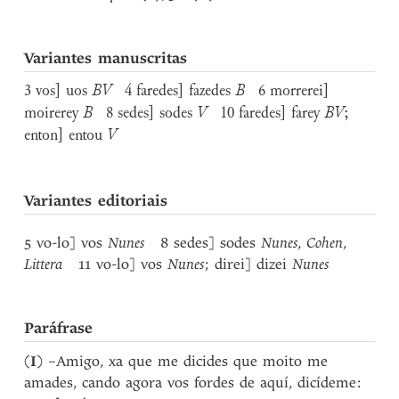
Variantes manuscritas
3 vos] uos
BV
4 faredes] fazedes
B
6 morrerei]
moirerey
B
8 sedes] sodes
V
10 faredes] farey
BV
;
enton] entou
V
Variantes editoriais
5 vo-lo] vos
Nunes
8 sedes] sodes
Nunes
,
Cohen
,
Littera
11 vo-lo] vos
Nunes
; direi] dizei
Nunes
Paráfrase
(
I
) –Amigo, xa que me dicides que moito me
amades, cando agora vos fordes de aquí, dicídeme: