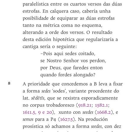
paralelística entre os cuartos versos das dúas
estrofas. En calquera caso, cabería unha
posibilidade de equiparar as dúas estrofas
tanto na métrica coma no esquema,
alterando a orde dos versos. O resultado
desta edición hipotética que regularizaría a
cantiga sería o seguinte:
–Pois aqui sedes coitado,
se Nostro Senhor vos perdon,
por Deus, que faredes enton
quando fordes alongado?
8
A prioridade que concedemos a B leva a fixar
a forma
sedes
‘sodes’, variante procedente do
lat.
sĕdētĭs
, que se rexistra esporadicamente
no corpus trobadoresco (
918.21
;
1582.1
;
1611.5, 9 e 20
), xunto con
seedes
(
1668.2
), e
semos
para a P4 (
1627.5
). Na produción
prosística só achamos a forma
seedes
, con dez