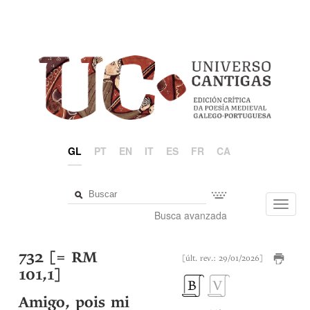
GL
PT
EN
IT
ES
FR
CA
Toggl
Busca avanzada
navig
732 [= RM
[últ. rev.: 29/01/2026]
101,1]
Amigo, pois mi