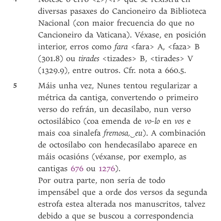
diversas pasaxes do Cancioneiro da Biblioteca
Nacional (con maior frecuencia do que no
Cancioneiro da Vaticana). Véxase, en posición
interior, erros como
fara
<fara> A, <faza> B
(301.8) ou
tirades
<tizades> B, <tirades> V
(1329.9), entre outros. Cfr. nota a 660.5.
5
Máis unha vez, Nunes tentou regularizar a
métrica da cantiga, convertendo o primeiro
verso do refrán, un decasílabo, nun verso
octosilábico (coa emenda de
vo-lo
en
vos
e
mais coa sinalefa
fremosa,
‿
eu
). A combinación
de octosílabo con hendecasílabo aparece en
máis ocasións (véxanse, por exemplo, as
cantigas
676
ou
1276
).
Por outra parte, non sería de todo
impensábel que a orde dos versos da segunda
estrofa estea alterada nos manuscritos, talvez
debido a que se buscou a correspondencia