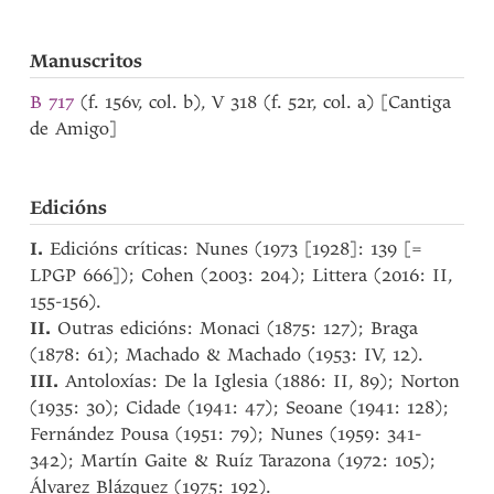
Manuscritos
B 717
(f. 156v, col. b), V 318 (f. 52r, col. a) [Cantiga
de Amigo]
Edicións
I.
Edicións críticas: Nunes (1973 [1928]: 139 [=
LPGP 666]); Cohen (2003: 204); Littera (2016: II,
155-156).
II.
Outras edicións: Monaci (1875: 127); Braga
(1878: 61); Machado & Machado (1953: IV, 12).
III.
Antoloxías: De la Iglesia (1886: II, 89); Norton
(1935: 30); Cidade (1941: 47); Seoane (1941: 128);
Fernández Pousa (1951: 79); Nunes (1959: 341-
342); Martín Gaite & Ruíz Tarazona (1972: 105);
Álvarez Blázquez (1975: 192).