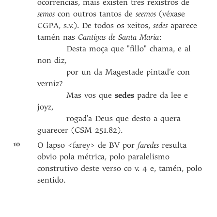
ocorrencias, mais existen tres rexistros de
semos
con outros tantos de
seemos
(véxase
CGPA, s.v.). De todos os xeitos,
sedes
aparece
tamén nas
Cantigas de Santa Maria
:
Desta moça que "fillo" chama, e al
non diz,
por un da Magestade pintad’e con
verniz?
Mas vos que
sedes
padre da lee e
joyz,
rogad’a Deus que desto a quera
guarecer (CSM 251.82).
10
O lapso <farey> de BV por
faredes
resulta
obvio pola métrica, polo paralelismo
construtivo deste verso co v. 4 e, tamén, polo
sentido.