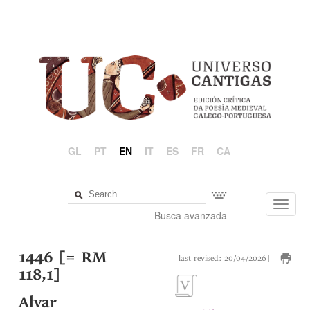
GL
PT
EN
IT
ES
FR
CA
Toggl
Busca avanzada
navig
1446 [= RM
[last revised: 20/04/2026]
118,1]
Alvar