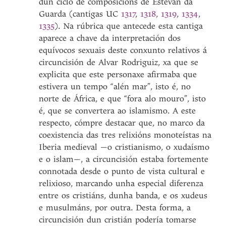
dun ciclo de composicións de Estevan da
Guarda (cantigas UC
1317
,
1318
,
1319
,
1334
,
1335
). Na rúbrica que antecede esta cantiga
aparece a chave da interpretación dos
equívocos sexuais deste conxunto relativos á
circuncisión de Alvar Rodriguiz, xa que se
explicita que este personaxe afirmaba que
estivera un tempo “alén mar”, isto é, no
norte de África, e que “fora alo mouro”, isto
é, que se convertera ao islamismo. A este
respecto, cómpre destacar que, no marco da
coexistencia das tres relixións monoteístas na
Iberia medieval —o cristianismo, o xudaísmo
e o islam—, a circuncisión estaba fortemente
connotada desde o punto de vista cultural e
relixioso, marcando unha especial diferenza
entre os cristiáns, dunha banda, e os xudeus
e musulmáns, por outra. Desta forma, a
circuncisión dun cristián podería tomarse