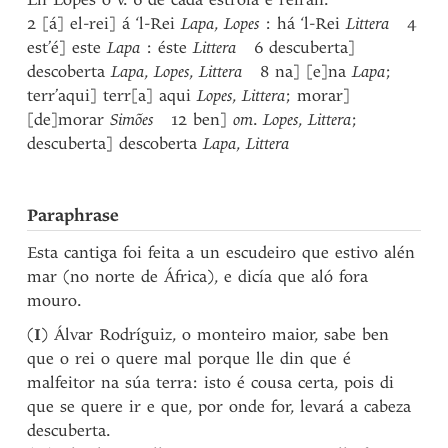
2 [á] el-rei] á ‘l-Rei
Lapa
,
Lopes
: há ‘l-Rei
Littera
4
est’é] este
Lapa
: éste
Littera
6 descuberta]
descoberta
Lapa
,
Lopes
,
Littera
8 na] [e]na
Lapa
;
terr’aqui] terr[a] aqui
Lopes
,
Littera
; morar]
[de]morar
Simões
12 ben]
om
.
Lopes
,
Littera
;
descuberta] descoberta
Lapa
,
Littera
Paraphrase
Esta cantiga foi feita a un escudeiro que estivo alén
mar (no norte de África), e dicía que aló fora
mouro.
(
I
) Álvar Rodríguiz, o monteiro maior, sabe ben
que o rei o quere mal porque lle din que é
malfeitor na súa terra: isto é cousa certa, pois di
que se quere ir e que, por onde for, levará a cabeza
descuberta.