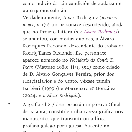
como indicio da súa condición de xudaizante
ou criptomusulmán.
Verdadeiramente, Alvar Rodriguiz (
monteiro
maior
, v. 1) é un personaxe descoñecido, aínda
que no Projeto Littera (s.v.
Alvaro Rodrigues
)
se apuntou, con moitas dúbidas, a Álvaro
Rodrigues Redondo, descendente do trobador
Rodrig’Eanes Redondo. Ese personaxe
aparece nomeado no
Nobiliario do Conde D.
Pedro
(Mattoso 1980: II/1, 392) como criado
de D. Álvaro Gonçalves Pereira, prior dos
Hospitalarios e do Crato. Véxase tamén
Barbieri (1999b) e Marcenaro & González
(2024: s.v.
Alvar Rodriguiz
).
2
A grafía <ll> /l/ en posición implosiva (final
de palabra) constitúe unha rareza gráfica nos
manuscritos que transmitiron a lírica
profana galego-portuguesa. Ausente no