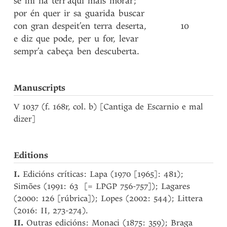
se
lhi
na
terr’aqui
máis
morar
;
por
én
quer
ir
sa
guarida
buscar
con
gran
despeit’en
terra
deserta
,
10
e
diz
que
pode
,
per
u
for
,
levar
sempr’a
cabeça
ben
descuberta
.
Manuscripts
V 1037 (f. 168r, col. b) [Cantiga de Escarnio e mal
dizer]
Editions
I.
Edicións críticas: Lapa (1970 [1965]: 481);
Simões (1991: 63 [= LPGP 756-757]); Lagares
(2000: 126 [rúbrica]); Lopes (2002: 544); Littera
(2016: II, 273-274).
II.
Outras edicións: Monaci (1875: 359); Braga