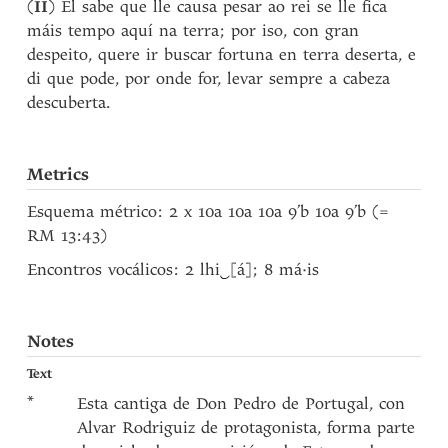
(
II
) El sabe que lle causa pesar ao rei se lle fica
máis tempo aquí na terra; por iso, con gran
despeito, quere ir buscar fortuna en terra deserta, e
di que pode, por onde for, levar sempre a cabeza
descuberta.
Metrics
Esquema métrico: 2 x 10a 10a 10a 9’b 10a 9’b (=
RM 13:43)
Encontros vocálicos: 2 lhi
‿
[á]; 8 má·is
Notes
Text
*
Esta cantiga de Don Pedro de Portugal, con
Alvar Rodriguiz de protagonista, forma parte