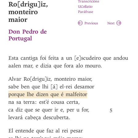
Transcricións
Ro[drigu]iz,
UCollatio
monteiro
Paráfrase
maior
Previous
Next
Don Pedro de
Portugal
Esta cantiga foi feita a un [e]scudeiro que andou
aalen mar, e dizia que fora alo mouro.
Alvar
Ro[drigu]iz
,
monteiro
maior
,
sabe
ben
que
lhi
[á]
el-rei
desamor
porque
lhe
dizen
que
é
malfeitor
na
sa
terra
:
est’é
cousa
certa
,
ca
diz
que
se
quer
ir
e
,
per
u
for
,
5
levará
cabeça
descuberta
.
El
entende
que
faz
al
rei
pesar