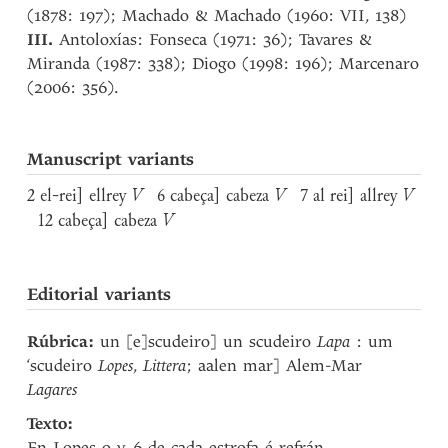
(1878: 197); Machado & Machado (1960: VII, 138)
III.
Antoloxías: Fonseca (1971: 36); Tavares &
Miranda (1987: 338); Diogo (1998: 196); Marcenaro
(2006: 356).
Manuscript variants
2 el-rei] ellrey
V
6 cabeça] cabeza
V
7 al rei] allrey
V
12 cabeça] cabeza
V
Editorial variants
Rúbrica:
un [e]scudeiro] un scudeiro
Lapa
: um
‘scudeiro
Lopes
,
Littera
; aalen mar] Alem-Mar
Lagares
Texto:
En Lopes o v. 6 de cada estrofa é refrán.