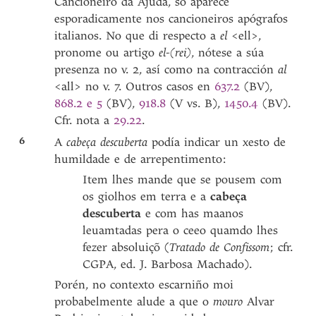
Cancioneiro da Ajuda, só aparece
esporadicamente nos cancioneiros apógrafos
italianos. No que di respecto a
el
<ell>,
pronome ou artigo
el-(rei)
, nótese a súa
presenza no v. 2, así como na contracción
al
<all> no v. 7. Outros casos en
637.2
(BV),
868.2 e 5
(BV),
918.8
(V vs. B),
1450.4
(BV).
Cfr. nota a
29.22
.
6
A
cabeça descuberta
podía indicar un xesto de
humildade e de arrepentimento:
Item lhes mande que se pousem com
os giolhos em terra e a
cabeça
descuberta
e com has maanos
leuamtadas pera o ceeo quamdo lhes
fezer absoluiçõ
(
Tratado de Confissom
; cfr.
CGPA, ed. J. Barbosa Machado).
Porén, no contexto escarniño moi
probabelmente alude a que o
mouro
Alvar