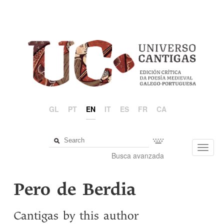
GL
PT
EN
IT
ES
FR
CA
Toggl
Busca avanzada
navig
Pero de Berdia
Cantigas by this author