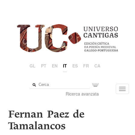
GL
PT
EN
IT
ES
FR
CA
Toggl
Ricerca avanzata
navig
Fernan Paez de
Tamalancos