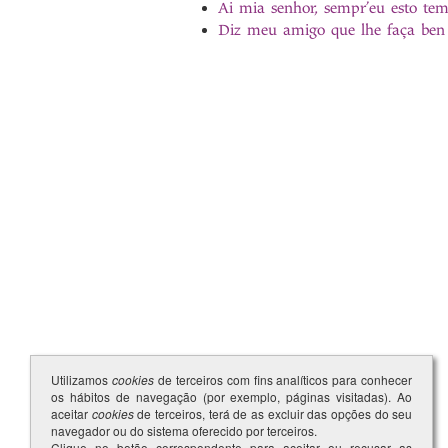
Ai mia senhor, sempr’eu esto tem
Diz meu amigo que lhe faça ben
Utilizamos
cookies
de terceiros com fins analíticos para conhecer
os hábitos de navegação (por exemplo, páginas visitadas). Ao
aceitar
cookies
de terceiros, terá de as excluir das opções do seu
navegador ou do sistema oferecido por terceiros.
Clique no botão correspondente para aceitar ou recusar as