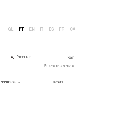
GL
PT
EN
IT
ES
FR
CA
Busca avanzada
Recursos
Novas