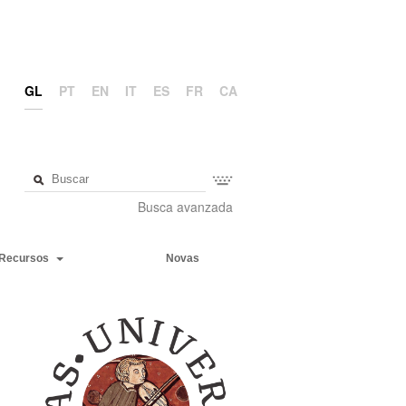
GL
PT
EN
IT
ES
FR
CA
Busca avanzada
Recursos
Novas