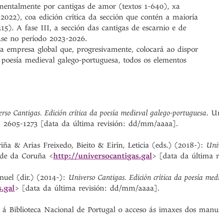
mentalmente por cantigas de amor (textos 1-640), xa
-2022), coa edición crítica da sección que contén a maioría
15). A fase III, a sección das cantigas de escarnio e de
zase no período 2023-2026.
 empresa global que, progresivamente, colocará ao dispor
a poesía medieval galego-portuguesa, todos os elementos
rso Cantigas. Edición crítica da poesía medieval galego-portuguesa
. U
 2605-1273 [data da última revisión: dd/mm/aaaa].
ña & Arias Freixedo, Bieito & Eirín, Leticia (eds.) (2018-):
Univ
ade da Coruña <
http://universocantigas.gal
> [data da última 
nuel (dir.) (2014-):
Universo Cantigas. Edición crítica da poesía med
s.gal
> [data da última revisión: dd/mm/aaaa].
á Biblioteca Nacional de Portugal o acceso ás imaxes dos manus