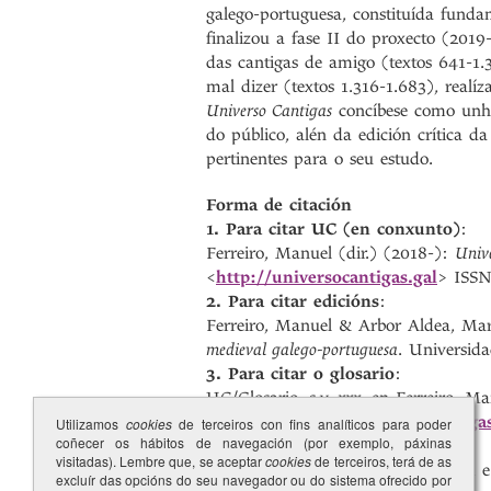
galego-portuguesa, constituída funda
finalizou a fase II do proxecto (2019
das cantigas de amigo (textos 641-1.3
mal dizer (textos 1.316-1.683), realí
Universo Cantigas
concíbese como unha
do público, alén da edición crítica d
pertinentes para o seu estudo.
Forma de citación
1. Para citar UC (en conxunto)
:
Ferreiro, Manuel (dir.) (2018-):
Unive
<
http://universocantigas.gal
> ISSN
2. Para citar edicións
:
Ferreiro, Manuel & Arbor Aldea, Mari
medieval galego-portuguesa
. Universid
3. Para citar o glosario
:
UC/Glosario, s.v.
xxx
, en Ferreiro, Ma
da Coruña <
http://universocantiga
Utilizamos
cookies
de terceiros con fins analíticos para poder
coñecer os hábitos de navegación (por exemplo, páxinas
visitadas). Lembre que, se aceptar
cookies
de terceiros, terá de as
Agradecemos á Biblioteca da Ajuda e 
excluír das opcións do seu navegador ou do sistema ofrecido por